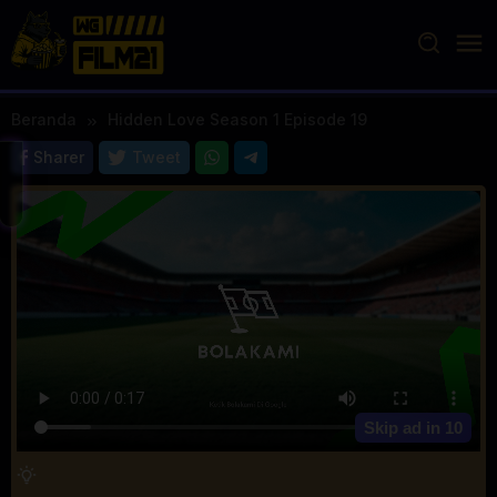
Loncat
ke
konten
Beranda
Hidden Love Season 1 Episode 19
Sharer
Tweet
Skip ad in
10