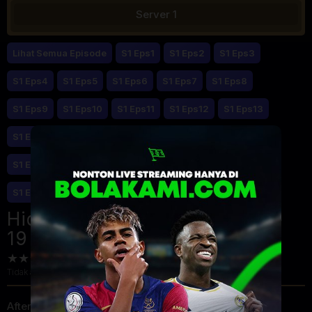
Server 1
Lihat Semua Episode
S1 Eps1
S1 Eps2
S1 Eps3
S1 Eps4
S1 Eps5
S1 Eps6
S1 Eps7
S1 Eps8
S1 Eps9
S1 Eps10
S1 Eps11
S1 Eps12
S1 Eps13
S1 Eps14
S1 Eps15
S1 Eps16
S1 Eps17
S1 Eps18
S1 Eps19
S1 Eps20
S1 Eps21
S1 Eps22
S1 Eps23
S1 Eps24
S1 Eps25
Hidden Love Season 1 Episode
19
Tidak ada voting
After a family fight, Sang Zhi begins her internship but