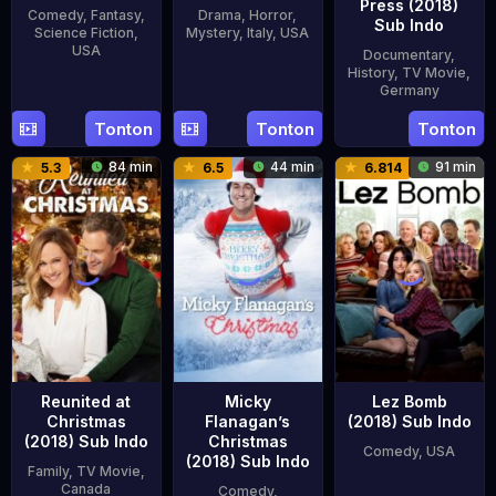
Press (2018)
Comedy
,
Fantasy
,
Drama
,
Horror
,
Sub Indo
Science Fiction
,
Mystery
,
Italy
,
USA
USA
Documentary
,
26
Luca
History
,
TV Movie
,
20
Taika
Germany
Oct
Guadagnino
Feb
Waititi
2018
5
Ute
Tonton
Tonton
Tonton
2018
May
Bönnen
84 min
44 min
91 min
5.3
6.5
6.814
2018
Reunited at
Micky
Lez Bomb
Christmas
Flanagan’s
(2018) Sub Indo
(2018) Sub Indo
Christmas
Comedy
,
USA
(2018) Sub Indo
Family
,
TV Movie
,
9
Jenna
Canada
Comedy
,