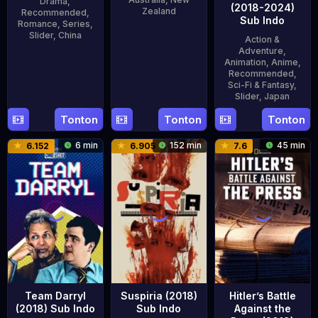
Drama
,
(2018-2024)
Zealand
Recommended
,
Sub Indo
Romance
,
Series
,
6
Jeremy
Slider
,
China
Action &
Sep
Sims
Adventure
,
14
Animation
,
Anime
,
2018
Aug
Recommended
,
Sci-Fi & Fantasy
,
2018
Slider
,
Japan
Tonton
Tonton
Tonton
8
Apr
6 min
152 min
45 min
6.152
6.905
7.6
2018
Team Darryl
Suspiria (2018)
Hitler’s Battle
(2018) Sub Indo
Sub Indo
Against the