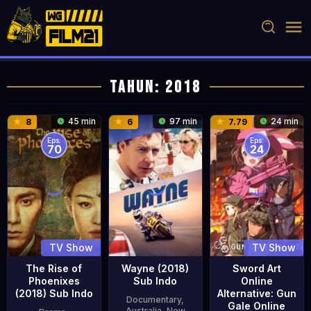
Loncat
ke
konten
Tahun:
2018
45 min
97 min
24 min
8
6
7.79
Eps:
Eps:
70
24
TV Show
TV Show
The Rise of
Wayne (2018)
Sword Art
Phoenixes
Sub Indo
Online
(2018) Sub Indo
Alternative: Gun
Documentary
,
Gale Online
Australia
,
New