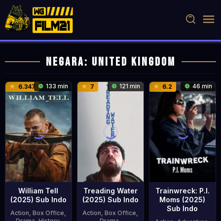
Loncat
ke
konten
Negara:
United Kingdom
133 min
121 min
46 min
6.347
7
6.2
William Tell
Treading Water
Trainwreck: P.I.
(2025) Sub Indo
(2025) Sub Indo
Moms (2025)
Sub Indo
Action
,
Box Office
,
Action
,
Box Office
,
Drama
,
History
,
Drama
,