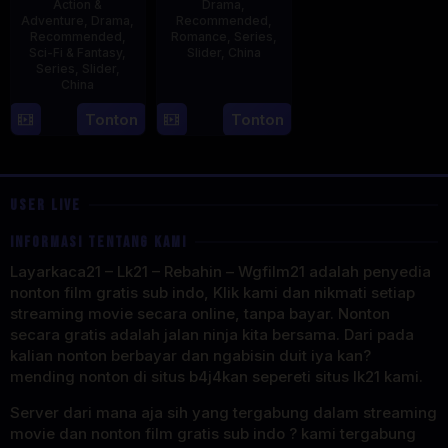
Action &
Drama
,
Adventure
,
Drama
,
Recommended
,
Recommended
,
Romance
,
Series
,
Sci-Fi & Fantasy
,
Slider
,
China
Series
,
Slider
,
China
20
Jun
4
Mi
Tonton
Tonton
2023
Aug
Er
2023
USER LIVE
INFORMASI TENTANG KAMI
Layarkaca21 – Lk21 – Rebahin – Wgfilm21 adalah penyedia
nonton film gratis sub indo, Klik kami dan nikmati setiap
streaming movie secara online, tanpa bayar. Nonton
secara gratis adalah jalan ninja kita bersama. Dari pada
kalian nonton berbayar dan ngabisin duit iya kan?
mending nonton di situs b4j4kan sepereti situs lk21 kami.
Server dari mana aja sih yang tergabung dalam streaming
movie dan nonton film gratis sub indo ? kami tergabung