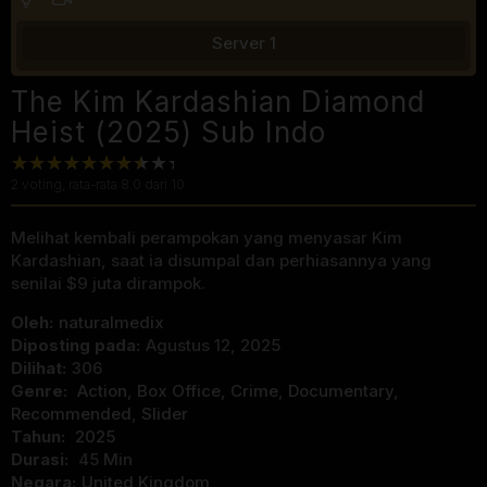
Server 1
The Kim Kardashian Diamond
Heist (2025) Sub Indo
2
voting, rata-rata
8.0
dari 10
Melihat kembali perampokan yang menyasar Kim
Kardashian, saat ia disumpal dan perhiasannya yang
senilai $9 juta dirampok.
Oleh:
naturalmedix
Diposting pada:
Agustus 12, 2025
Dilihat:
306
Genre:
Action
,
Box Office
,
Crime
,
Documentary
,
Recommended
,
Slider
Tahun:
2025
Durasi:
45 Min
Negara:
United Kingdom