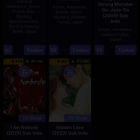
Action &
Strong Monster
Adventure
,
Anime
,
Action
,
Adventure
,
Go-Jiino-Da
Drama
,
Kids
,
Drama
,
Horror
,
(2000) Sub
Mystery
,
Mystery
,
Science
Indo
Recommended
,
Fiction
,
Japan
Sci-Fi & Fantasy
,
Action
,
Adventure
,
Slider
,
Japan
29
Yoshiaki
Science Fiction
,
Apr
Kobayashi
Japan
4
1989
Oct
Tonton
Tonton
Tonton
27
Nobuhiro
1987
Aug
Suzumura
45 min
45 min
8.576
8.457
2000
Eps:
Eps:
27
25
TV Show
TV Show
I Am Nobody
Hidden Love
(2023) Sub Indo
(2023) Sub Indo