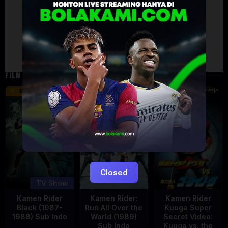
Failed to load comments
TypeError: Failed to fetch
Retry
FILM TERKAIT
24 min
16 min
12 min
8.5
9.5
6
Eps:
51
Closed
TV Show
Kamen Rider
Kamen Rider:
Kamen Rider
Black (1987-
Run All Over the
Kuuga Super
1988) Sub Indo
World (1989)
Secret Video:
Sub Indo
Kuuga vs. the