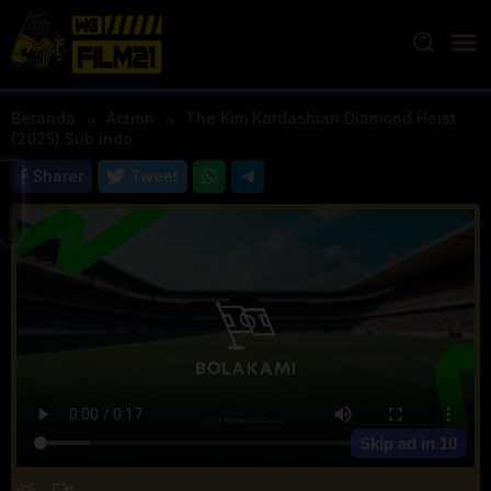
Loncat
ke
konten
Beranda
Action
The Kim Kardashian Diamond Heist
(2025) Sub Indo
Sharer
Tweet
Skip ad in
10