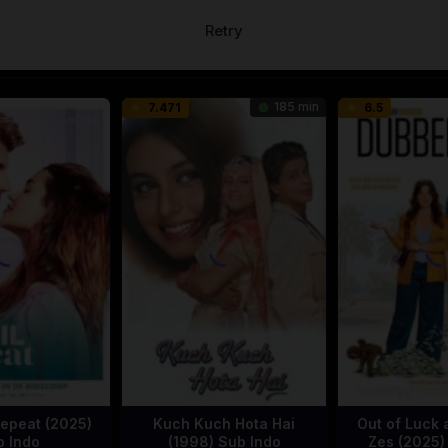
Retry
185 min
7.471
6.5
Repeat (2025)
Kuch Kuch Hota Hai
Out of Luck 
b Indo
(1998) Sub Indo
Zes (2025)