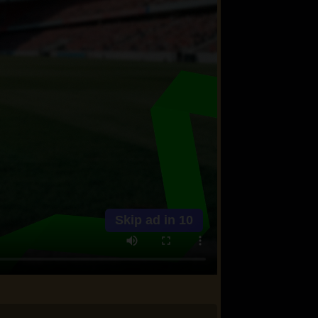
Skip ad in
10