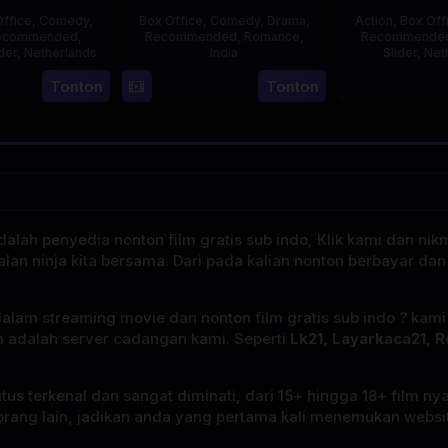
ffice
,
Comedy
,
Box Office
,
Comedy
,
Drama
,
Action
,
Box Off
ecommended
,
Recommended
,
Romance
,
Recommende
der
,
Netherlands
India
Slider
,
Net
Tonton
Tonton
20
Erwin
16
Karan
Feb
van
Oct
Johar
E
2025
den
1998
Eshof
alah penyedia nonton film gratis sub indo, Klik kami dan nik
alan ninja kita bersama. Dari pada kalian nonton berbayar dan
dalam streaming movie dan nonton film gratis sub indo ? kam
a adalah server cadangan kami. Seperti
Lk21, Layarkaca21, R
tus terkenal dan sangat diminati, dari 15+ hingga 18+ film ny
rang lain, jadikan anda yang pertama kali menemukan website