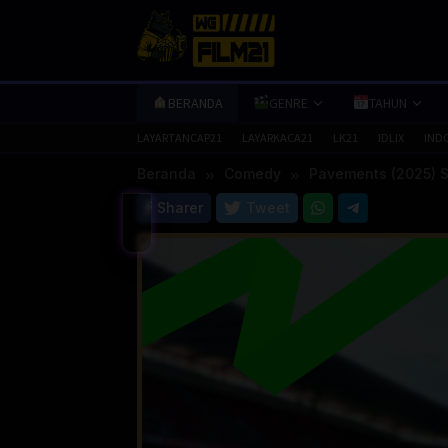
Loncat
ke
konten
BERANDA
GENRE
TAHUN
LAYARTANCAP21
LAYARKACA21
LK21
IDLIX
IND
Beranda
Comedy
Pavements (2025) S
Sharer
Tweet