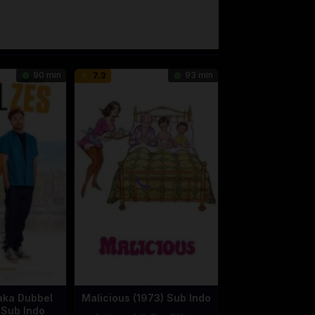
90 min
93 min
7.3
aka Dubbel
Malicious (1973) Sub Indo
 Sub Indo