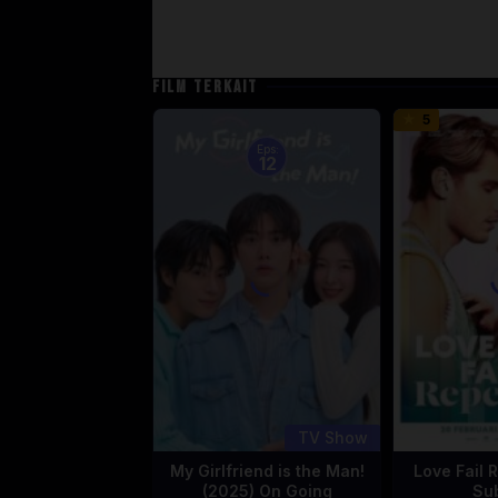
FILM TERKAIT
5
Eps:
12
TV Show
My Girlfriend is the Man!
Love Fail 
(2025) On Going
Su