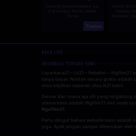
Comedy
,
Recommended
,
Sci-
Action
,
Box O
Fi & Fantasy
,
Series
,
Slider
,
Fantasy
,
R
Korea
Romance
,
Sli
Tonton
23
Jul
2025
USER LIVE
INFORMASI TENTANG KAMI
Layarkaca21 – Lk21 – Rebahin – Wgfilm21 ad
tanpa bayar. Nonton secara gratis adalah j
situs b4j4kan sepereti situs lk21 kami.
Server dari mana aja sih yang tergabung 
utama kami adalah Wgfilm21 dan sisah ny
Ngefilm21.
Perlu diingat bahwa website kami adalah si
juga. Ayok jangan sampai ditemukan oleh o