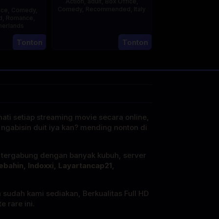
Action
,
adult
,
Box Office
,
Comedy
,
Recommended
,
Italy
ice
,
Comedy
,
d
,
Romance
,
29
Salvatore
herlands
Mar
Samperi
Tonton
Tonton
3
Jonathan
1973
Apr
lbers
2025
mati setiap streaming movie secara online,
 ngabisin duit iya kan? mending nonton di
i tergabung dengan banyak kubuh, server
ebahin, Indoxxi, Layartancap21,
a sudah kami sediakan, Berkualitas Full HD
 rare ini.