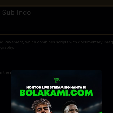
 Sub Indo
nd Pavement, which combines scripts with documentary image
ography.
n the movie adaptation of the sequel to your life”