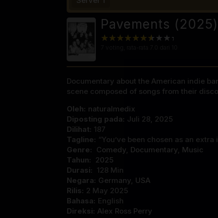
Server 1
Pavements (2025)
7
voting, rata-rata
7.0
dari 10
Documentary about the American indie ba
scene composed of songs from their disc
Oleh:
naturalmedix
Diposting pada:
Juli 28, 2025
Dilihat:
187
Tagline:
“You’ve been chosen as an extra i
Genre:
Comedy
,
Documentary
,
Music
Tahun:
2025
Durasi:
128 Min
Negara:
Germany
,
USA
Rilis:
2 May 2025
Bahasa:
English
Direksi:
Alex Ross Perry