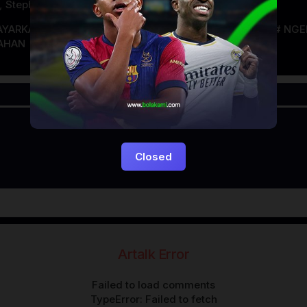
,
Stephen Malkmus
AYARKACA21
LAYARTANCAP21
LK21
museum
NGE
AHAN
Closed
Artalk Error
Failed to load comments
TypeError: Failed to fetch