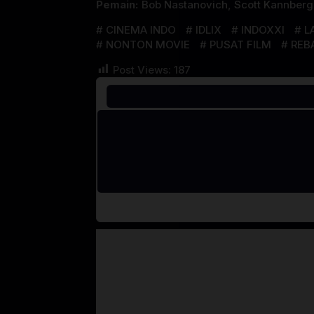
Pemain:
Bob Nastanovich
,
Scott Kannberg
CINEMA INDO
IDLIX
INDOXXI
L
NONTON MOVIE
PUSAT FILM
REB
Post Views:
187