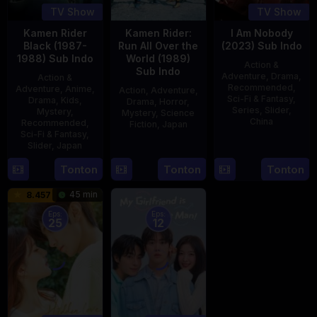
TV Show
TV Show
Kamen Rider
Kamen Rider:
I Am Nobody
Black (1987-
Run All Over the
(2023) Sub Indo
1988) Sub Indo
World (1989)
Action &
Sub Indo
Adventure
,
Drama
,
Action &
Recommended
,
Adventure
,
Anime
,
Action
,
Adventure
,
Sci-Fi & Fantasy
,
Drama
,
Kids
,
Drama
,
Horror
,
Series
,
Slider
,
Mystery
,
Mystery
,
Science
China
Recommended
,
Fiction
,
Japan
Sci-Fi & Fantasy
,
4
Mi
Slider
,
Japan
29
Yoshiaki
Aug
Er
Apr
Kobayashi
4
Tonton
Tonton
Tonton
2023
1989
Oct
45 min
8.457
1987
Eps:
Eps:
25
12