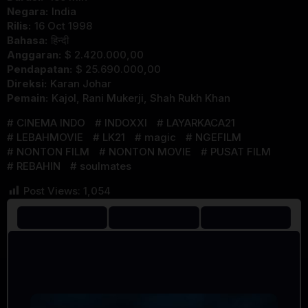
Negara:
India
Rilis:
16 Oct 1998
Bahasa:
हिन्दी
Anggaran:
$ 2.420.000,00
Pendapatan:
$ 25.690.000,00
Direksi:
Karan Johar
Pemain:
Kajol
,
Rani Mukerji
,
Shah Rukh Khan
CINEMA INDO
INDOXXI
LAYARKACA21
LEBAHMOVIE
LK21
magic
NGEFILM
NONTON FILM
NONTON MOVIE
PUSAT FILM
REBAHIN
soulmates
Post Views:
1,054