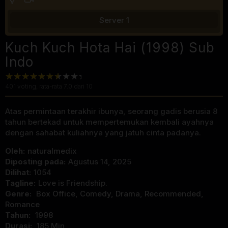
Server 1
Kuch Kuch Hota Hai (1998) Sub
Indo
401
voting, rata-rata
7.0
dari 10
Atas permintaan terakhir ibunya, seorang gadis berusia 8
tahun bertekad untuk mempertemukan kembali ayahnya
dengan sahabat kuliahnya yang jatuh cinta padanya.
Oleh:
naturalmedix
Diposting pada:
Agustus 14, 2025
Dilihat:
1054
Tagline:
Love is Friendship.
Genre:
Box Office
,
Comedy
,
Drama
,
Recommended
,
Romance
Tahun:
1998
Durasi:
185 Min