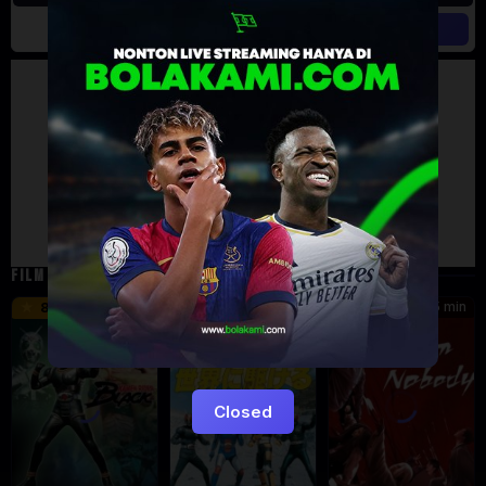
Artalk Error
Failed to load comments
TypeError: Failed to fetch
Retry
FILM TERKAIT
24 min
16 min
45 min
8.5
9.5
8.576
Eps:
Eps:
51
27
Closed