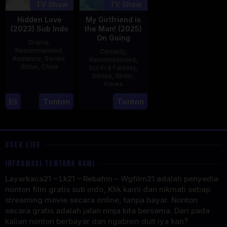
TV Show
TV Show
Hidden Love
My Girlfriend is
(2023) Sub Indo
the Man! (2025)
On Going
Drama
,
Recommended
,
Comedy
,
Romance
,
Series
,
Recommended
,
Slider
,
China
Sci-Fi & Fantasy
,
Series
,
Slider
,
20
Korea
Jun
23
Tonton
Tonton
2023
Jul
2025
USER LIVE
INFORMASI TENTANG KAMI
Layarkaca21 – Lk21 – Rebahin – Wgfilm21 adalah penyedia
nonton film gratis sub indo, Klik kami dan nikmati setiap
streaming movie secara online, tanpa bayar. Nonton
secara gratis adalah jalan ninja kita bersama. Dari pada
kalian nonton berbayar dan ngabisin duit iya kan?