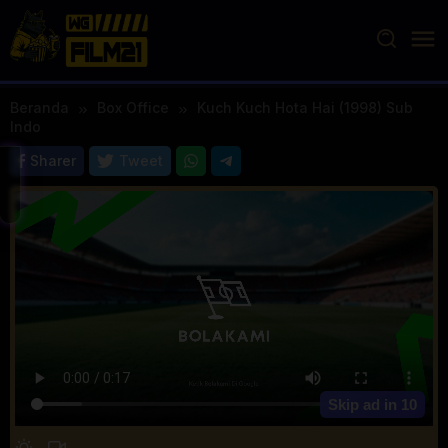
Loncat
ke
konten
Beranda
Box Office
Kuch Kuch Hota Hai (1998) Sub
Indo
Sharer
Tweet
Skip ad in
10