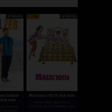
90 min
93 min
7.3
aka Dubbel
Malicious (1973) Sub Indo
 Sub Indo
Action
,
adult
,
Box Office
,
Comedy
,
Recommended
,
Italy
ice
,
Comedy
,
d
,
Romance
,