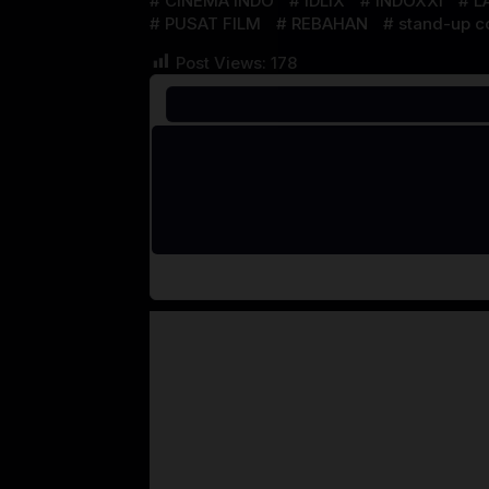
CINEMA INDO
IDLIX
INDOXXI
L
PUSAT FILM
REBAHAN
stand-up 
Post Views:
178