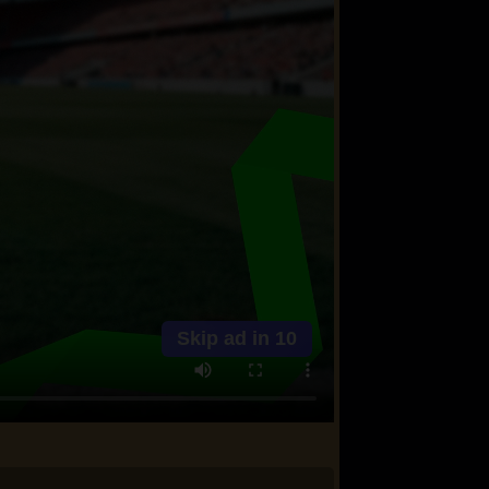
Skip ad in
10