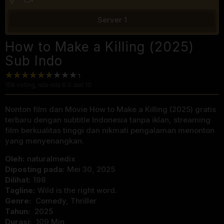
Server 1
How to Make a Killing (2025)
Sub Indo
158
voting, rata-rata
6.0
dari 10
Nonton film dan Movie How to Make a Killing (2025) gratis
terbaru dengan subtitle Indonesia tanpa iklan, streaming
film berkualitas tinggi dan nikmati pengalaman menonton
yang menyenangkan.
Oleh:
naturalmedix
Diposting pada:
Mei 30, 2025
Dilihat:
198
Tagline:
Wild is the right word.
Genre:
Comedy
,
Thriller
Tahun:
2025
Durasi:
109 Min