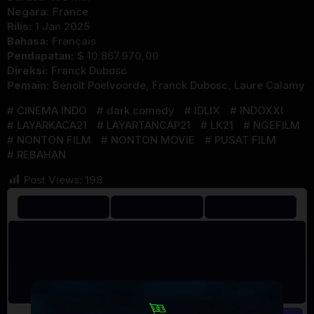
Negara:
France
Rilis:
1 Jan 2025
Bahasa:
Français
Pendapatan:
$ 10.867.970,00
Direksi:
Franck Dubosc
Pemain:
Benoît Poelvoorde
,
Franck Dubosc
,
Laure Calamy
CINEMA INDO
dark comedy
IDLIX
INDOXXI
LAYARKACA21
LAYARTANCAP21
LK21
NGEFILM
NONTON FILM
NONTON MOVIE
PUSAT FILM
REBAHAN
Post Views:
198