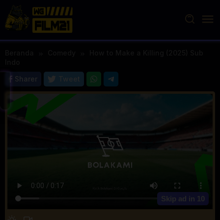
Loncat
ke
konten
Beranda
Comedy
How to Make a Killing (2025) Sub
Indo
Sharer
Tweet
Skip ad in
10