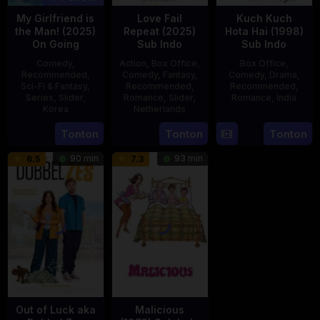
My Girlfriend is
Love Fail
Kuch Kuch
the Man! (2025)
Repeat (2025)
Hota Hai (1998)
On Going
Sub Indo
Sub Indo
Comedy
,
Action
,
Box Office
,
Box Office
,
Recommended
,
Comedy
,
Fantasy
,
Comedy
,
Drama
,
Sci-Fi & Fantasy
,
Recommended
,
Recommended
,
Series
,
Slider
,
Romance
,
Slider
,
Romance
,
India
Korea
Netherlands
16
Karan
23
20
Erwin
Tonton
Tonton
Tonton
Oct
Johar
Jul
Feb
van
1998
90 min
93 min
6.5
7.3
2025
2025
den
Eshof
Out of Luck aka
Malicious