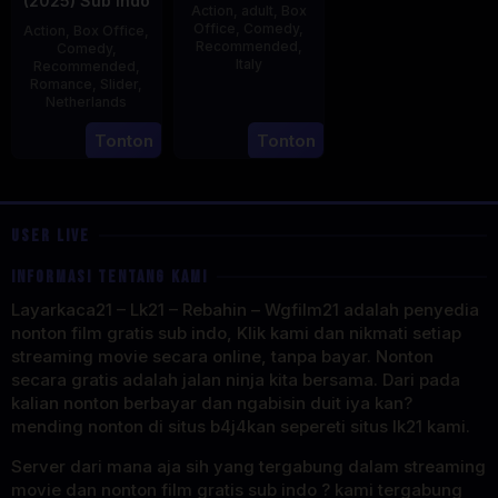
(2025) Sub Indo
Action
,
adult
,
Box
Office
,
Comedy
,
Action
,
Box Office
,
Recommended
,
Comedy
,
Italy
Recommended
,
Romance
,
Slider
,
29
Salvatore
Netherlands
Mar
Samperi
3
Jonathan
Tonton
Tonton
1973
Apr
Elbers
2025
USER LIVE
INFORMASI TENTANG KAMI
Layarkaca21 – Lk21 – Rebahin – Wgfilm21 adalah penyedia
nonton film gratis sub indo, Klik kami dan nikmati setiap
streaming movie secara online, tanpa bayar. Nonton
secara gratis adalah jalan ninja kita bersama. Dari pada
kalian nonton berbayar dan ngabisin duit iya kan?
mending nonton di situs b4j4kan sepereti situs lk21 kami.
Server dari mana aja sih yang tergabung dalam streaming
movie dan nonton film gratis sub indo ? kami tergabung