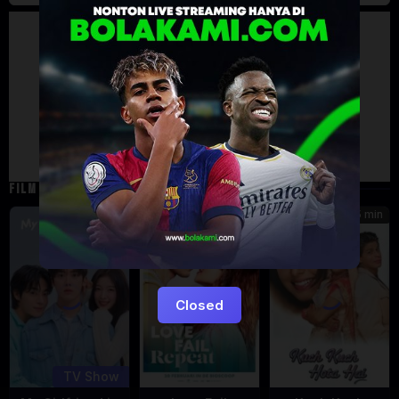
Artalk Error
Failed to load comments
TypeError: Failed to fetch
Retry
FILM TERKAIT
185 min
5
7.471
Eps:
12
Closed
TV Show