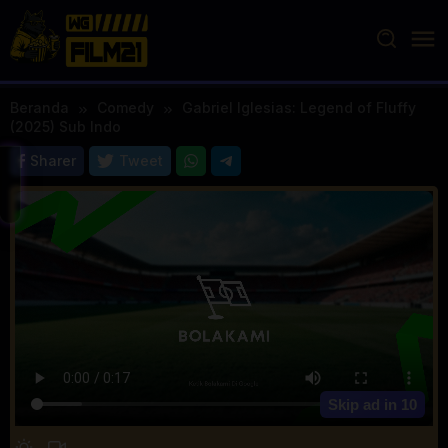
Loncat
ke
konten
Beranda
Comedy
Gabriel Iglesias: Legend of Fluffy
(2025) Sub Indo
Sharer
Tweet
Skip ad in
10