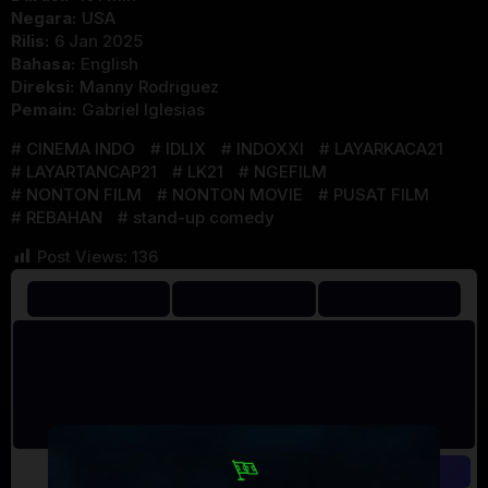
Negara:
USA
Rilis:
6 Jan 2025
Bahasa:
English
Direksi:
Manny Rodriguez
Pemain:
Gabriel Iglesias
CINEMA INDO
IDLIX
INDOXXI
LAYARKACA21
LAYARTANCAP21
LK21
NGEFILM
NONTON FILM
NONTON MOVIE
PUSAT FILM
REBAHAN
stand-up comedy
Post Views:
136