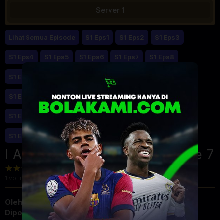
Server 1
Lihat Semua Episode
S1 Eps1
S1 Eps2
S1 Eps3
S1 Eps4
S1 Eps5
S1 Eps6
S1 Eps7
S1 Eps8
S1 Eps9
S1 Eps10
S1 Eps11
S1 Eps12
S1 Eps13
S1 Eps14
S1 Eps15
S1 Eps16
S1 Eps17
S1 Eps18
S1 Eps19
S1 Eps20
S1 Eps21
S1 Eps22
S1 Eps23
S1 Eps24
S1 Eps25
S1 Eps26
S1 Eps27
I Am Nobody Season 1 Episode 7
1
voting, rata-rata
10.0
dari 10
Oleh:
naturalmedix
Diposting pada:
Agustus 15, 2025