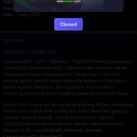
Dilihat:
0
Nama Episode:
Episode 7
Rilis:
7 Sep 2023
Closed
USER LIVE
INFORMASI TENTANG KAMI
Layarkaca21 – Lk21 – Rebahin – Wgfilm21 adalah penyedia
nonton film gratis sub indo, Klik kami dan nikmati setiap
streaming movie secara online, tanpa bayar. Nonton
secara gratis adalah jalan ninja kita bersama. Dari pada
kalian nonton berbayar dan ngabisin duit iya kan?
mending nonton di situs b4j4kan sepereti situs lk21 kami.
Server dari mana aja sih yang tergabung dalam streaming
movie dan nonton film gratis sub indo ? kami tergabung
dengan banyak kubuh, server utama kami adalah
Wgfilm21 dan sisah nya adalah server cadangan kami.
Seperti
Lk21, Layarkaca21, Rebahin, Indoxxi,
Layartancap21, Ngefilm21.