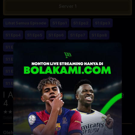
Server 1
Lihat Semua Episode
S1 Eps1
S1 Eps2
S1 Eps3
S1 Eps4
S1 Eps5
S1 Eps6
S1 Eps7
S1 Eps8
S1 Eps9
S1 Eps10
S1 Eps11
S1 Eps12
S1 Eps13
S1 Eps14
S1 Eps15
S1 Eps16
S1 Eps17
S1 Eps18
S1 Eps19
S1 Eps20
S1 Eps21
S1 Eps22
S1 Eps23
S1 Eps24
S1 Eps25
S1 Eps26
S1 Eps27
I Am Nobody Season 1 Episode
4
Tidak ada voting
Oleh:
naturalmedix