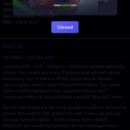
Diposting pada:
Agustus 15, 2025
Dilihat:
0
Nama Episode:
Episode 4
Rilis:
4 Aug 2023
Closed
USER LIVE
INFORMASI TENTANG KAMI
Layarkaca21 – Lk21 – Rebahin – Wgfilm21 adalah penyedia
nonton film gratis sub indo, Klik kami dan nikmati setiap
streaming movie secara online, tanpa bayar. Nonton
secara gratis adalah jalan ninja kita bersama. Dari pada
kalian nonton berbayar dan ngabisin duit iya kan?
mending nonton di situs b4j4kan sepereti situs lk21 kami.
Server dari mana aja sih yang tergabung dalam streaming
movie dan nonton film gratis sub indo ? kami tergabung
dengan banyak kubuh, server utama kami adalah
Wgfilm21 dan sisah nya adalah server cadangan kami.