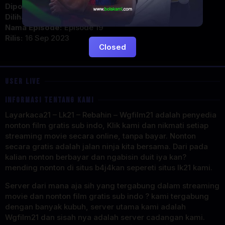
Diposting pada:
Agustus 15, 2025
Dilihat:
0
Nama Episode:
Episode 19
Rilis:
16 Sep 2023
Closed
USER LIVE
INFORMASI TENTANG KAMI
Layarkaca21 – Lk21 – Rebahin – Wgfilm21 adalah penyedia
nonton film gratis sub indo, Klik kami dan nikmati setiap
streaming movie secara online, tanpa bayar. Nonton
secara gratis adalah jalan ninja kita bersama. Dari pada
kalian nonton berbayar dan ngabisin duit iya kan?
mending nonton di situs b4j4kan sepereti situs lk21 kami.
Server dari mana aja sih yang tergabung dalam streaming
movie dan nonton film gratis sub indo ? kami tergabung
dengan banyak kubuh, server utama kami adalah
Wgfilm21 dan sisah nya adalah server cadangan kami.