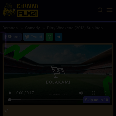
Loncat
ke
konten
Beranda
Comedy
Dirty Weekend (2013) Sub Indo
Sharer
Tweet
Skip ad in
10