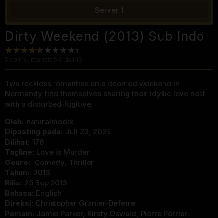
Server 1
Dirty Weekend (2013) Sub Indo
5
voting, rata-rata
5.0
dari 10
Two reckless romantics on a doomed weekend in
Normandy find themselves sharing their idyllic love nest
with a disturbed fugitive.
Oleh:
naturalmedix
Diposting pada:
Juli 23, 2025
Dilihat:
176
Tagline:
Love is Murder
Genre:
Comedy
,
Thriller
Tahun:
2013
Rilis:
25 Sep 2013
Bahasa:
English
Direksi:
Christopher Granier-Deferre
Pemain:
Jamie Parker
,
Kirsty Oswald
,
Pierre Perrier