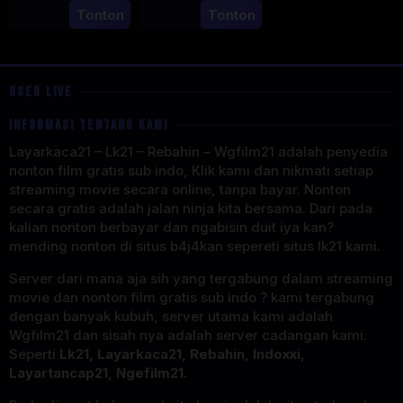
Mar
Samperi
3
Jonathan
Tonton
Tonton
1973
Apr
Elbers
2025
USER LIVE
INFORMASI TENTANG KAMI
Layarkaca21 – Lk21 – Rebahin – Wgfilm21 adalah penyedia
nonton film gratis sub indo, Klik kami dan nikmati setiap
streaming movie secara online, tanpa bayar. Nonton
secara gratis adalah jalan ninja kita bersama. Dari pada
kalian nonton berbayar dan ngabisin duit iya kan?
mending nonton di situs b4j4kan sepereti situs lk21 kami.
Server dari mana aja sih yang tergabung dalam streaming
movie dan nonton film gratis sub indo ? kami tergabung
dengan banyak kubuh, server utama kami adalah
Wgfilm21 dan sisah nya adalah server cadangan kami.
Seperti
Lk21, Layarkaca21, Rebahin, Indoxxi,
Layartancap21, Ngefilm21.