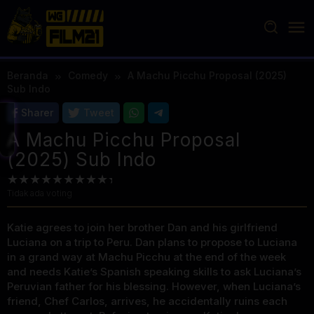
Loncat
ke
konten
Beranda
Comedy
A Machu Picchu Proposal (2025)
Sub Indo
Sharer
Tweet
A Machu Picchu Proposal
(2025) Sub Indo
Tidak ada voting
Katie agrees to join her brother Dan and his girlfriend
Luciana on a trip to Peru. Dan plans to propose to Luciana
in a grand way at Machu Picchu at the end of the week
and needs Katie’s Spanish speaking skills to ask Luciana’s
Peruvian father for his blessing. However, when Luciana’s
friend, Chef Carlos, arrives, he accidentally ruins each