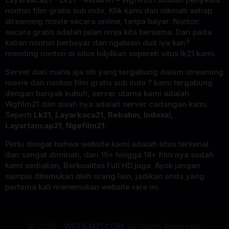
nonton film gratis sub indo, Klik kami dan nikmati setiap
streaming movie secara online, tanpa bayar. Nonton
secara gratis adalah jalan ninja kita bersama. Dari pada
kalian nonton berbayar dan ngabisin duit iya kan?
mending nonton di situs b4j4kan sepereti situs lk21 kami.
Server dari mana aja sih yang tergabung dalam streaming
movie dan nonton film gratis sub indo ? kami tergabung
dengan banyak kubuh, server utama kami adalah
Wgfilm21 dan sisah nya adalah server cadangan kami.
Seperti
Lk21, Layarkaca21, Rebahin, Indoxxi,
Layartancap21, Ngefilm21.
Perlu diingat bahwa website kami adalah situs terkenal
dan sangat diminati, dari 15+ hingga 18+ film nya sudah
kami sediakan, Berkualitas Full HD juga. Ayok jangan
sampai ditemukan oleh orang lain, jadikan anda yang
pertama kali menemukan website rare ini.
© 2026 -
WGFILM21.COM
. All Rights Reserved.