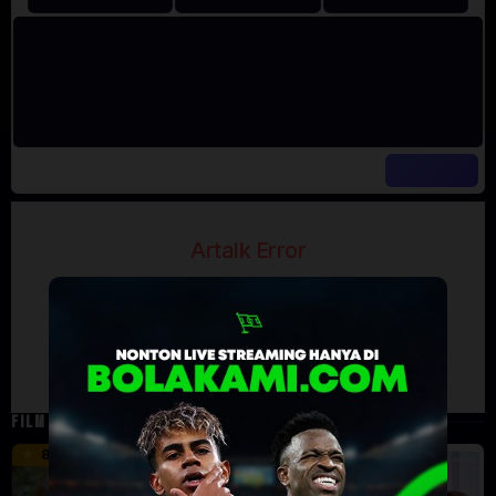
Artalk Error
Failed to load comments
TypeError: Failed to fetch
Retry
FILM TERKAIT
45 min
8.457
5
Eps:
Eps: