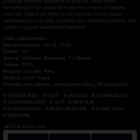
proposal attempt. Refusing to give up, Katie does
everything in her power to make this proposal happen,
until Dan calls it off. Katie must lean into Chef Carlos’
spontaneity to not only save the day and the proposal, and
Carlos may just win Katie’s heart too!
Oleh:
naturalmedix
Diposting pada:
Juli 19, 2025
Dilihat:
149
Genre:
Comedy
,
Romance
,
TV Movie
Tahun:
2025
Negara:
Canada
,
Peru
Direksi:
Colin Theys
Pemain:
Alec Santos
,
Christopher Vieira
,
Rhiannon Fish
CINEMA INDO
IDLIX
INDOXXI
LAYARKACA21
LAYARTANCAP21
LK21
NGEFILM
NONTON FILM
NONTON MOVIE
PUSAT FILM
REBAHAN
Post Views:
149