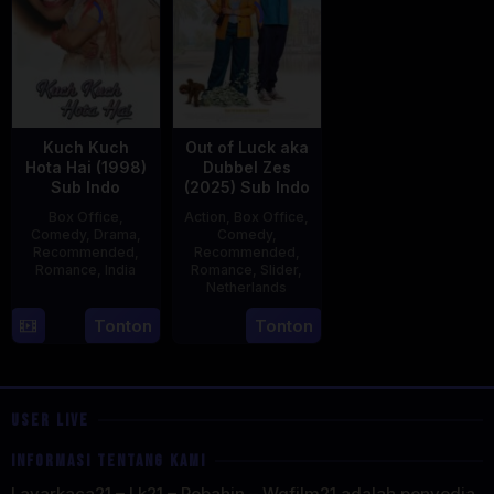
Kuch Kuch
Out of Luck aka
Hota Hai (1998)
Dubbel Zes
Sub Indo
(2025) Sub Indo
Box Office
,
Action
,
Box Office
,
Comedy
,
Drama
,
Comedy
,
Recommended
,
Recommended
,
Romance
,
India
Romance
,
Slider
,
Netherlands
16
Karan
3
Jonathan
Tonton
Tonton
Oct
Johar
Apr
Elbers
1998
2025
USER LIVE
INFORMASI TENTANG KAMI
Layarkaca21 – Lk21 – Rebahin – Wgfilm21 adalah penyedia