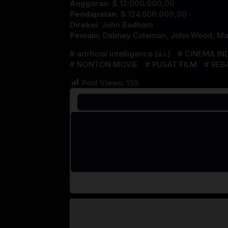
Anggaran:
$ 12.000.000,00
Pendapatan:
$ 124.600.000,00
Direksi:
John Badham
Pemain:
Dabney Coleman
,
John Wood
,
Ma
artificial intelligence (a.i.)
CINEMA IN
NONTON MOVIE
PUSAT FILM
REB
Post Views:
155