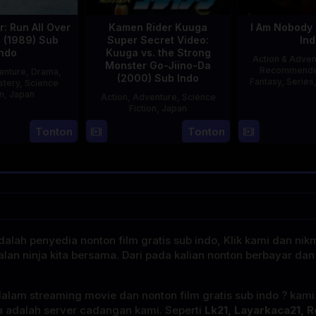
: Run All Over
Kamen Rider Kuuga
I Am Nobody 
d (1989) Sub
Super Secret Video:
Ind
Indo
Kuuga vs. the Strong
Action & Adven
Monster Go-Jiino-Da
Recommend
enture
,
Drama
,
(2000) Sub Indo
Fantasy
,
Series
stery
,
Science
on
,
Japan
Action
,
Adventure
,
Science
Fiction
,
Japan
29
Yoshiaki
E
Tonton
Tonton
27
Nobuhiro
Apr
Kobayashi
Aug
Suzumura
1989
2000
alah penyedia nonton film gratis sub indo, Klik kami dan nik
alan ninja kita bersama. Dari pada kalian nonton berbayar dan
dalam streaming movie dan nonton film gratis sub indo ? kam
a adalah server cadangan kami. Seperti
Lk21, Layarkaca21, R