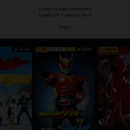
Failed to load comments
TypeError: Failed to fetch
Retry
16 min
12 min
6
8.576
Eps
2