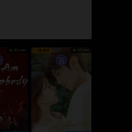
45 min
45 min
8.457
:
Eps:
7
25