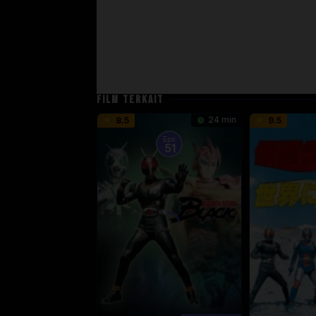
FILM TERKAIT
24 min
8.5
9.5
Eps:
51