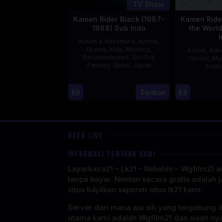
TV Show
Kamen Rider Black (1987-
Kamen Rider
1988) Sub Indo
the Worl
Action & Adventure
,
Anime
,
Drama
,
Kids
,
Mystery
,
Action
,
Adv
Recommended
,
Sci-Fi &
Horror
,
My
Fantasy
,
Slider
,
Japan
Ficti
4
Tonton
Oct
1987
USER LIVE
INFORMASI TENTANG KAMI
Layarkaca21 – Lk21 – Rebahin – Wgfilm21 ad
tanpa bayar. Nonton secara gratis adalah j
situs b4j4kan sepereti situs lk21 kami.
Server dari mana aja sih yang tergabung 
utama kami adalah Wgfilm21 dan sisah ny