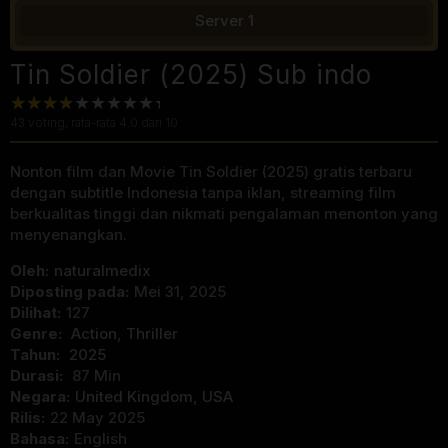
Server 1
Tin Soldier (2025) Sub indo
43
voting, rata-rata
4.0
dari 10
Nonton film dan Movie Tin Soldier (2025) gratis terbaru
dengan subtitle Indonesia tanpa iklan, streaming film
berkualitas tinggi dan nikmati pengalaman menonton yang
menyenangkan.
Oleh:
naturalmedix
Diposting pada:
Mei 31, 2025
Dilihat:
127
Genre:
Action
,
Thriller
Tahun:
2025
Durasi:
87 Min
Negara:
United Kingdom
,
USA
Rilis:
22 May 2025
Bahasa:
English