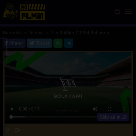
Loncat
ke
konten
Beranda
Action
Tin Soldier (2025) Sub indo
Sharer
Tweet
Skip ad in
10