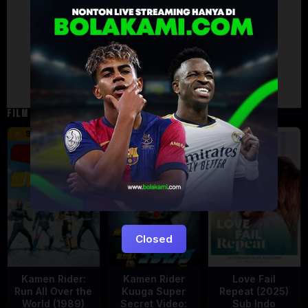
Artalk Error
Failed to load comments
TypeError: Failed to fetch
Retry
FILM TERKAIT
16 min
12 min
9.5
6
5
Closed
Kamen Rider:
Kamen Rider
Love Fail
Run All Over the
Kuuga Super
Repeat (2025)
World (1989)
Secret Video:
Sub Indo