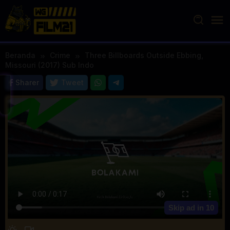
Loncat
ke
konten
Beranda
Crime
Three Billboards Outside Ebbing,
Missouri (2017) Sub Indo
Sharer
Tweet
Skip ad in
10