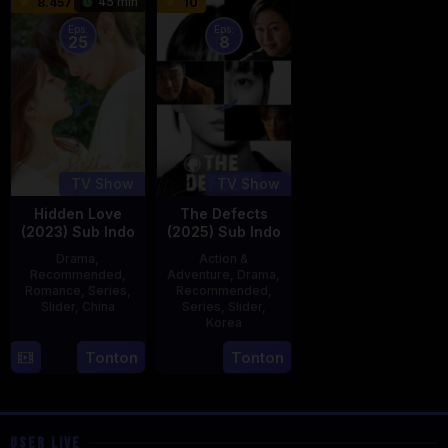
45 min
8.457
10
1987
Eps:
Eps:
25
8
TV Show
TV Show
Hidden Love
The Defects
(2023) Sub Indo
(2025) Sub Indo
Drama
,
Action &
Recommended
,
Adventure
,
Drama
,
Romance
,
Series
,
Recommended
,
Slider
,
China
Series
,
Slider
,
Korea
20
21
Tonton
Tonton
Jun
Jul
2023
2025
USER LIVE