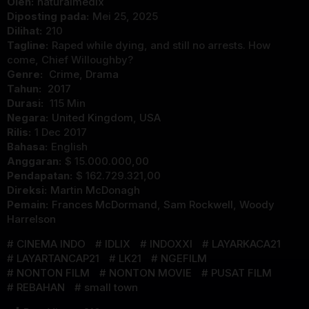
Oleh:
naturalmedix
Diposting pada:
Mei 25, 2025
Dilihat:
210
Tagline:
Raped while dying, and still no arrests. How
come, Chief Willoughby?
Genre:
Crime
,
Drama
Tahun:
2017
Durasi:
115 Min
Negara:
United Kingdom
,
USA
Rilis:
1 Dec 2017
Bahasa:
English
Anggaran:
$ 15.000.000,00
Pendapatan:
$ 162.729.321,00
Direksi:
Martin McDonagh
Pemain:
Frances McDormand
,
Sam Rockwell
,
Woody
Harrelson
CINEMA INDO
IDLIX
INDOXXI
LAYARKACA21
LAYARTANCAP21
LK21
NGEFILM
NONTON FILM
NONTON MOVIE
PUSAT FILM
REBAHAN
small town