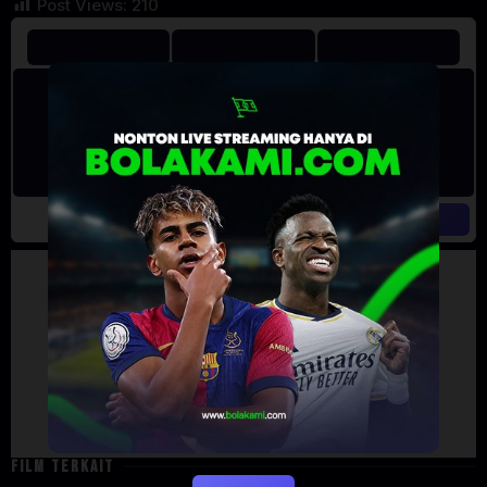
Post Views:
210
Artalk Error
Failed to load comments
TypeError: Failed to fetch
Retry
FILM TERKAIT