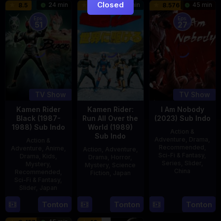
Closed
24 min
16 min
45 min
8.5
9.5
8.576
Eps:
Eps:
51
27
TV Show
TV Show
Kamen Rider
Kamen Rider:
I Am Nobody
Black (1987-
Run All Over the
(2023) Sub Indo
1988) Sub Indo
World (1989)
Action &
Sub Indo
Adventure
,
Drama
,
Action &
Recommended
,
Adventure
,
Anime
,
Action
,
Adventure
,
Sci-Fi & Fantasy
,
Drama
,
Kids
,
Drama
,
Horror
,
Series
,
Slider
,
Mystery
,
Mystery
,
Science
China
Recommended
,
Fiction
,
Japan
Sci-Fi & Fantasy
,
4
Mi
Slider
,
Japan
29
Yoshiaki
Aug
Er
Apr
Kobayashi
4
Tonton
Tonton
Tonton
2023
1989
Oct