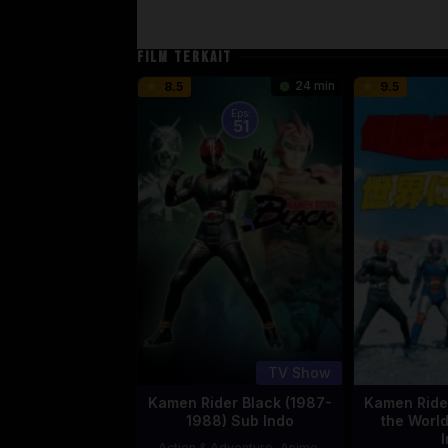
FILM TERKAIT
24 min
8.5
9.5
Eps:
51
TV Show
Kamen Rider Black (1987-
Kamen Rider
1988) Sub Indo
the Worl
Action & Adventure
,
Anime
,