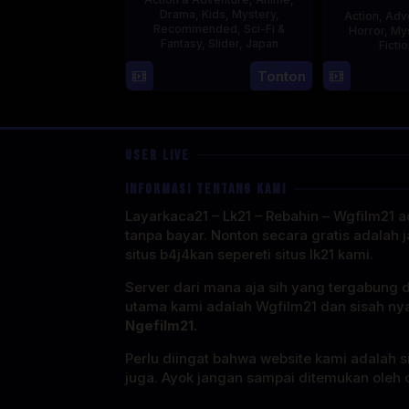
Drama
,
Kids
,
Mystery
,
Action
,
Adv
Recommended
,
Sci-Fi &
Horror
,
My
Fantasy
,
Slider
,
Japan
Ficti
4
Tonton
Oct
1987
USER LIVE
INFORMASI TENTANG KAMI
Layarkaca21 – Lk21 – Rebahin – Wgfilm21 ad
tanpa bayar. Nonton secara gratis adalah j
situs b4j4kan sepereti situs lk21 kami.
Server dari mana aja sih yang tergabung 
utama kami adalah Wgfilm21 dan sisah ny
Ngefilm21.
Perlu diingat bahwa website kami adalah si
juga. Ayok jangan sampai ditemukan oleh o