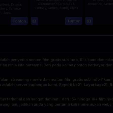
Recommended
,
Sci-Fi &
Romance
,
Serie
enture
,
Drama
,
Fantasy
,
Series
,
Slider
,
China
stery
,
Science
on
,
Japan
4
Mi
Tonton
Tonton
29
Yoshiaki
Aug
Er
Apr
Kobayashi
2023
1989
alah penyedia nonton film gratis sub indo, Klik kami dan nik
alan ninja kita bersama. Dari pada kalian nonton berbayar dan
dalam streaming movie dan nonton film gratis sub indo ? kam
a adalah server cadangan kami. Seperti
Lk21, Layarkaca21, R
tus terkenal dan sangat diminati, dari 15+ hingga 18+ film ny
rang lain, jadikan anda yang pertama kali menemukan website