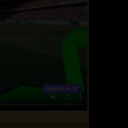
Skip ad in
10