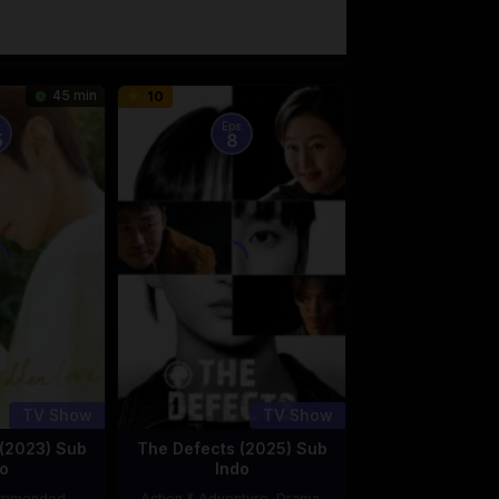
45 min
10
:
Eps:
5
8
TV Show
TV Show
(2023) Sub
The Defects (2025) Sub
o
Indo
ommended
,
Action & Adventure
,
Drama
,