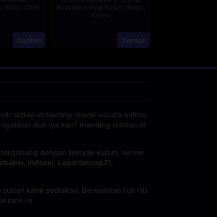
s
,
Slider
,
China
Recommended
,
Series
,
Slider
,
Korea
20
21
Jun
Tonton
Tonton
Jul
2023
2025
mati setiap streaming movie secara online,
 ngabisin duit iya kan? mending nonton di
i tergabung dengan banyak kubuh, server
ebahin, Indoxxi, Layartancap21,
a sudah kami sediakan, Berkualitas Full HD
 rare ini.