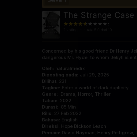
Server 1
The Strange Case 
2
voting, rata-rata
5.0
dari 10
Concerned by his good friend Dr Henry Jeky
dangerous Mr. Hyde, to whom Jekyll is ent
Oleh:
naturalmedix
Diposting pada:
Juli 29, 2025
Dilihat:
231
Tagline:
Enter a world of dark duplicity…
Genre:
Drama
,
Horror
,
Thriller
Tahun:
2022
Durasi:
85 Min
Rilis:
27 Feb 2022
Bahasa:
English
Direksi:
Hope Dickson Leach
Pemain:
David Hayman
,
Henry Pettigrew
,