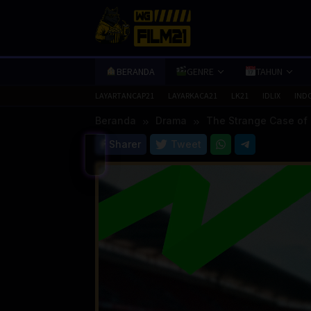
Loncat
ke
konten
BERANDA
GENRE
TAHUN
LAYARTANCAP21
LAYARKACA21
LK21
IDLIX
IND
Beranda
Drama
The Strange Case of D
Sharer
Tweet