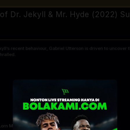
of Dr. Jekyll & Mr. Hyde (2022) Su
ll’s recent behaviour, Gabriel Utterson is driven to uncover t
hralled.
Lorn Macdonald