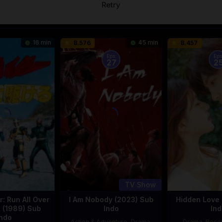
Retry
16 min
45 min
8.576
8.457
Eps:
Eps
27
2
TV Show
: Run All Over
I Am Nobody (2023) Sub
Hidden Love 
d (1989) Sub
Indo
Ind
Indo
Action & Adventure
,
Drama
,
Drama
,
Rec