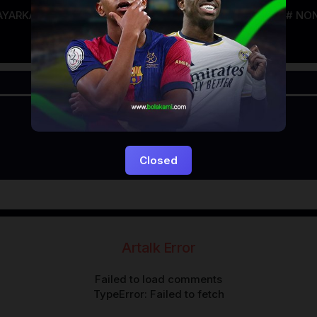
AYARKACA21
LAYARTANCAP21
LK21
NGEFILM
NON
Closed
Artalk Error
Failed to load comments
TypeError: Failed to fetch