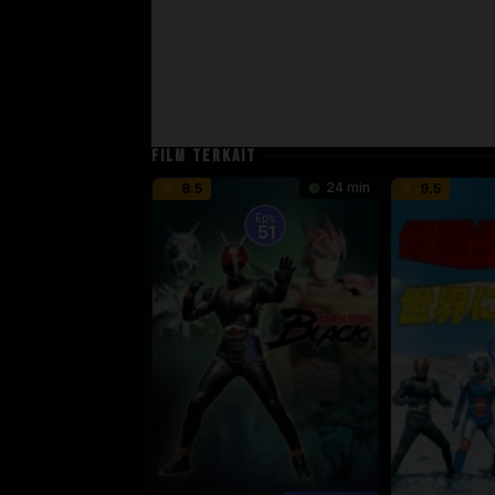
FILM TERKAIT
24 min
8.5
9.5
Eps:
51