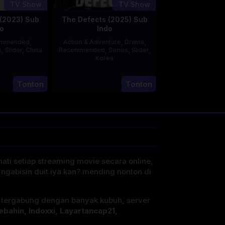
TV Show
TV Show
(2023) Sub
The Defects (2025) Sub
o
Indo
ommended
,
Action & Adventure
,
Drama
,
s
,
Slider
,
China
Recommended
,
Series
,
Slider
,
Korea
20
21
Jun
Tonton
Tonton
Jul
2023
2025
mati setiap streaming movie secara online,
 ngabisin duit iya kan? mending nonton di
i tergabung dengan banyak kubuh, server
ebahin, Indoxxi, Layartancap21,