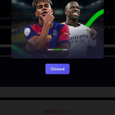
urman
AYARKACA21
LAYARTANCAP21
LK21
NGEFILM
NON
Closed
Artalk Error