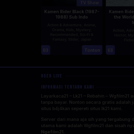
TV Show
Kamen Rider Black (1987-
Kamen Rider
1988) Sub Indo
the Worl
Action & Adventure
,
Anime
,
Drama
,
Kids
,
Mystery
,
Action
,
Adv
Recommended
,
Sci-Fi &
Horror
,
My
Fantasy
,
Slider
,
Japan
Ficti
4
Tonton
Oct
1987
USER LIVE
INFORMASI TENTANG KAMI
Layarkaca21 – Lk21 – Rebahin – Wgfilm21 ad
tanpa bayar. Nonton secara gratis adalah j
situs b4j4kan sepereti situs lk21 kami.
Server dari mana aja sih yang tergabung 
utama kami adalah Wgfilm21 dan sisah ny
Ngefilm21.