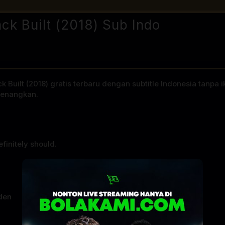
ck Built (2018) Sub Indo
Built (2018) gratis terbaru dengan subtitle Indonesia tanpa ik
yenangkan.
finitely should.
den