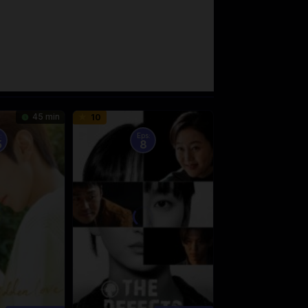
45 min
10
:
Eps:
5
8