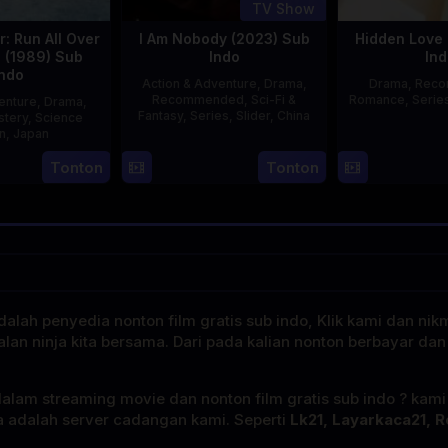
TV Show
: Run All Over
I Am Nobody (2023) Sub
Hidden Love 
d (1989) Sub
Indo
Ind
Indo
Action & Adventure
,
Drama
,
Drama
,
Rec
Recommended
,
Sci-Fi &
Romance
,
Serie
enture
,
Drama
,
Fantasy
,
Series
,
Slider
,
China
stery
,
Science
on
,
Japan
4
Mi
Tonton
Tonton
29
Yoshiaki
Aug
Er
Apr
Kobayashi
2023
1989
alah penyedia nonton film gratis sub indo, Klik kami dan nik
alan ninja kita bersama. Dari pada kalian nonton berbayar dan
dalam streaming movie dan nonton film gratis sub indo ? kam
a adalah server cadangan kami. Seperti
Lk21, Layarkaca21, R