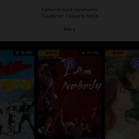
Failed to load comments
TypeError: Failed to fetch
Retry
16 min
45 min
8.576
8.457
Eps:
Eps
27
2