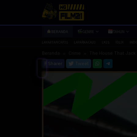
Loncat
ke
konten
BERANDA
GENRE
TAHUN
LAYARTANCAP21
LAYARKACA21
LK21
IDLIX
IND
Beranda
Crime
The House That Jack B
Sharer
Tweet