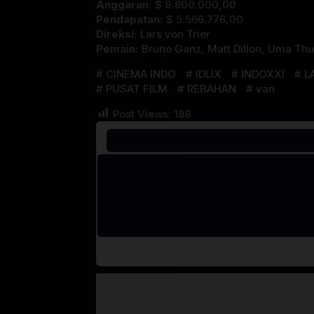
Anggaran:
$ 9.800.000,00
Pendapatan:
$ 5.566.776,00
Direksi:
Lars von Trier
Pemain:
Bruno Ganz
,
Matt Dillon
,
Uma Th
CINEMA INDO
IDLIX
INDOXXI
L
PUSAT FILM
REBAHAN
van
Post Views:
188