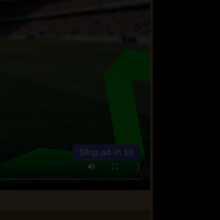
Skip ad in
10