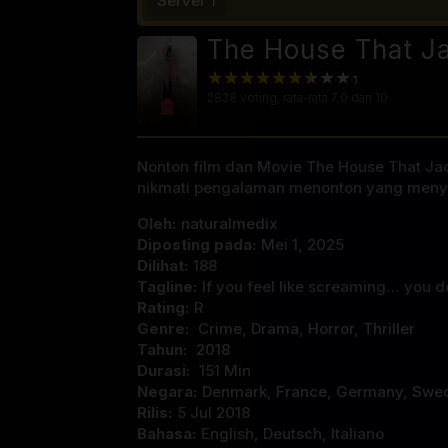
Server 1
The House That Ja
2838
voting, rata-rata
7.0
dari 10
Nonton film dan Movie The House That Jack 
nikmati pengalaman menonton yang men
Oleh:
naturalmedix
Diposting pada:
Mei 1, 2025
Dilihat:
188
Tagline:
If you feel like screaming… you de
Rating:
R
Genre:
Crime
,
Drama
,
Horror
,
Thriller
Tahun:
2018
Durasi:
151 Min
Negara:
Denmark
,
France
,
Germany
,
Swe
Rilis:
5 Jul 2018
Bahasa:
English, Deutsch, Italiano