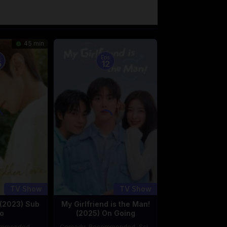
45 min
:
Eps:
5
12
TV Show
TV Show
(2023) Sub
My Girlfriend is the Man!
o
(2025) On Going
ommended
,
Comedy
,
Recommended
,
Sci-