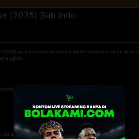
se (2025) Sub Indo
(2025) gratis terbaru dengan subtitle Indonesia tanpa iklan, s
yenangkan.
mended
,
Slider
fa Maharani