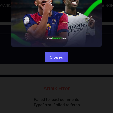
AYARKACA21
LAYARTANCAP21
LK21
NGEFILM
NON
Closed
Artalk Error
Failed to load comments
TypeError: Failed to fetch