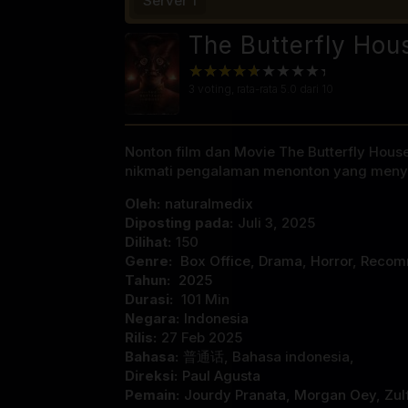
Server 1
The Butterfly Hou
3
voting, rata-rata
5.0
dari 10
Nonton film dan Movie The Butterfly House 
nikmati pengalaman menonton yang men
Oleh:
naturalmedix
Diposting pada:
Juli 3, 2025
Dilihat:
150
Genre:
Box Office
,
Drama
,
Horror
,
Recom
Tahun:
2025
Durasi:
101 Min
Negara:
Indonesia
Rilis:
27 Feb 2025
Bahasa:
普通话, Bahasa indonesia,
Direksi:
Paul Agusta
Pemain:
Jourdy Pranata
,
Morgan Oey
,
Zul