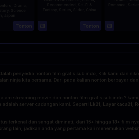
Recommended
,
Sci-Fi &
Romance
,
Serie
enture
,
Drama
,
Fantasy
,
Series
,
Slider
,
China
stery
,
Science
on
,
Japan
4
Mi
Tonton
Tonton
29
Yoshiaki
Aug
Er
Apr
Kobayashi
2023
1989
alah penyedia nonton film gratis sub indo, Klik kami dan nik
alan ninja kita bersama. Dari pada kalian nonton berbayar dan
dalam streaming movie dan nonton film gratis sub indo ? kam
a adalah server cadangan kami. Seperti
Lk21, Layarkaca21, R
tus terkenal dan sangat diminati, dari 15+ hingga 18+ film ny
rang lain, jadikan anda yang pertama kali menemukan website