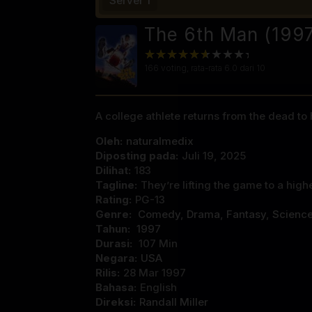
Server 1
The 6th Man (1997
166
voting, rata-rata
6.0
dari 10
A college athlete returns from the dead to 
Oleh:
naturalmedix
Diposting pada:
Juli 19, 2025
Dilihat:
183
Tagline:
They’re lifting the game to a highe
Rating:
PG-13
Genre:
Comedy
,
Drama
,
Fantasy
,
Science
Tahun:
1997
Durasi:
107 Min
Negara:
USA
Rilis:
28 Mar 1997
Bahasa:
English
Direksi:
Randall Miller