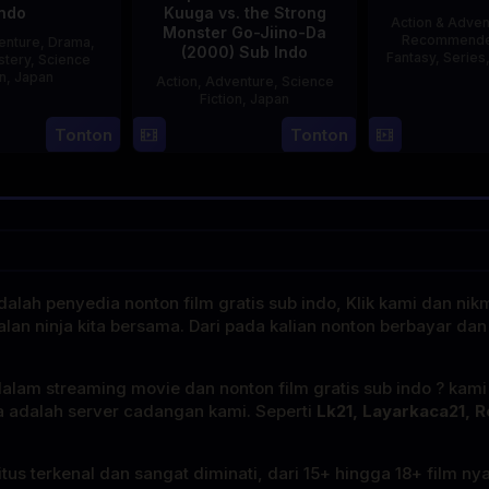
Indo
Kuuga vs. the Strong
Action & Adven
Monster Go-Jiino-Da
Recommend
enture
,
Drama
,
(2000) Sub Indo
Fantasy
,
Series
stery
,
Science
on
,
Japan
Action
,
Adventure
,
Science
Fiction
,
Japan
29
Yoshiaki
E
Tonton
Tonton
27
Nobuhiro
Apr
Kobayashi
Aug
Suzumura
1989
2000
alah penyedia nonton film gratis sub indo, Klik kami dan nik
alan ninja kita bersama. Dari pada kalian nonton berbayar dan
dalam streaming movie dan nonton film gratis sub indo ? kam
a adalah server cadangan kami. Seperti
Lk21, Layarkaca21, R
tus terkenal dan sangat diminati, dari 15+ hingga 18+ film ny