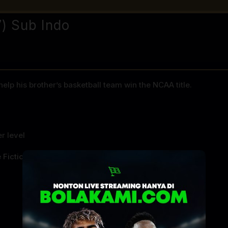
) Sub Indo
help his brother’s basketball team win the NCAA title.
r level
 Fiction