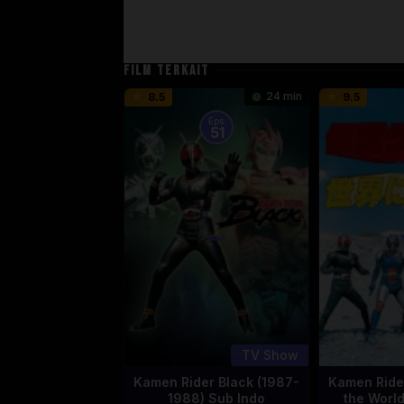
FILM TERKAIT
24 min
8.5
9.5
Eps:
51
TV Show
Kamen Rider Black (1987-
Kamen Rider
1988) Sub Indo
the Worl