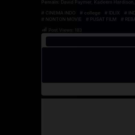
Pemain:
David Paymer
,
Kadeem Hardison
CINEMA INDO
college
IDLIX
IN
NONTON MOVIE
PUSAT FILM
REB
Post Views:
183