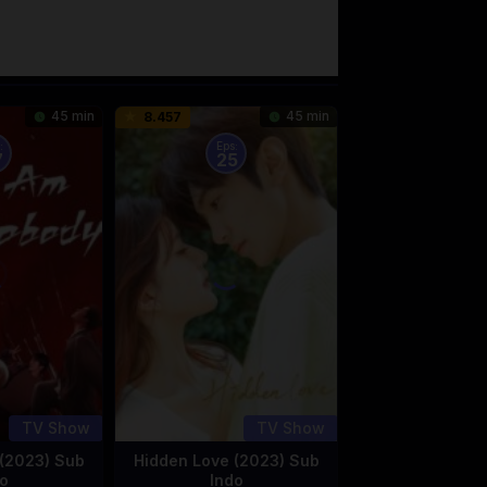
45 min
45 min
8.457
:
Eps:
7
25
TV Show
TV Show
(2023) Sub
Hidden Love (2023) Sub
o
Indo