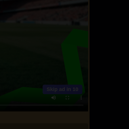
Skip ad in
10