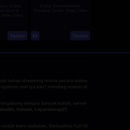
ture
,
Drama
,
Drama
,
Recommended
,
ed
,
Sci-Fi &
Romance
,
Series
,
Slider
,
China
,
Slider
,
China
20
4
Mi
Jun
Aug
r
2023
Tonton
Tonton
2023
mati setiap streaming movie secara online,
 ngabisin duit iya kan? mending nonton di
i tergabung dengan banyak kubuh, server
ebahin, Indoxxi, Layartancap21,
a sudah kami sediakan, Berkualitas Full HD