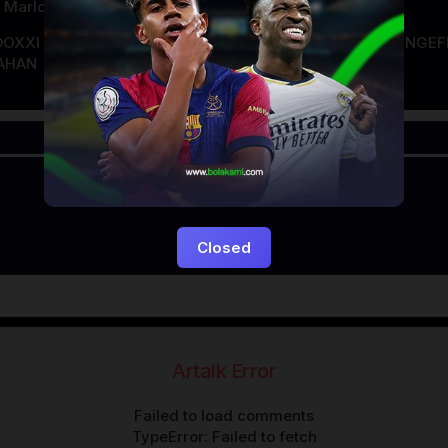
,
Marlon Wayans
DOXXI
LAYARKACA21
LAYARTANCAP21
LK21
NGEF
AHAN
Closed
Artalk Error
Failed to load comments
TypeError: Failed to fetch