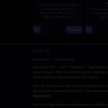
Action & Adventure
,
Anime
,
Drama
,
Kids
,
Mystery
,
Action
,
Adv
Recommended
,
Sci-Fi &
Horror
,
My
Fantasy
,
Slider
,
Japan
Ficti
4
Tonton
Oct
1987
USER LIVE
INFORMASI TENTANG KAMI
Layarkaca21 – Lk21 – Rebahin – Wgfilm21 ad
tanpa bayar. Nonton secara gratis adalah j
situs b4j4kan sepereti situs lk21 kami.
Server dari mana aja sih yang tergabung 
utama kami adalah Wgfilm21 dan sisah ny
Ngefilm21.
Perlu diingat bahwa website kami adalah si