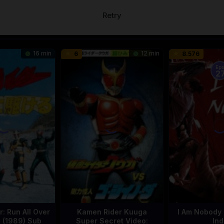
Retry
16 min
12 min
6
8.576
Eps
2
: Run All Over
Kamen Rider Kuuga
I Am Nobody 
d (1989) Sub
Super Secret Video:
Ind