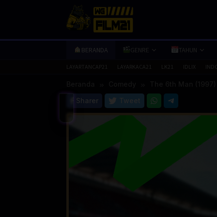
Loncat
ke
konten
BERANDA
GENRE
TAHUN
LAYARTANCAP21
LAYARKACA21
LK21
IDLIX
IND
Beranda
Comedy
The 6th Man (1997)
Sharer
Tweet