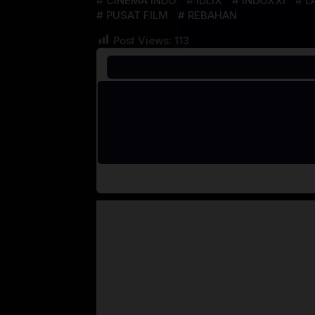
CINEMA INDO
IDLIX
INDOXXI
L
PUSAT FILM
REBAHAN
Post Views:
113