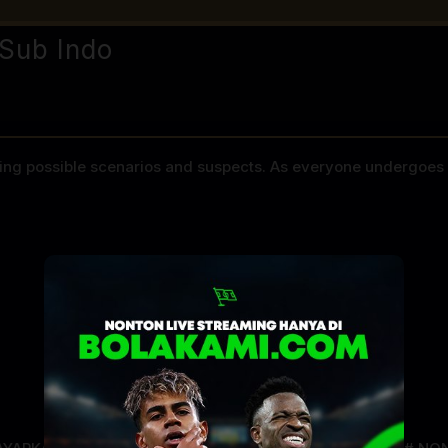
Sub Indo
ling possible scenarios and suspects. As everyone undergoes 