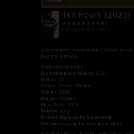
Server 1
Ten Hours (2025) 
3
voting, rata-rata
6.0
dari 10
A bus murder investigation unfolds, revea
begin to surface.
Oleh:
naturalmedix
Diposting pada:
Mei 30, 2025
Dilihat:
113
Genre:
Crime
,
Thriller
Tahun:
2025
Durasi:
118 Min
Rilis:
18 Apr 2025
Bahasa:
தமிழ்
Direksi:
Ilayaraja Kaliyaperumal
Pemain:
Gajaraj
,
Raj Aiyyappa
,
Sibiraj