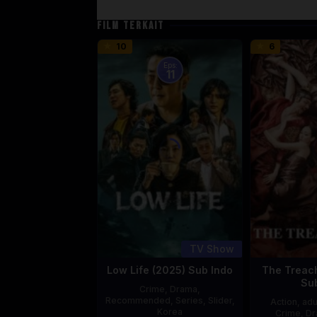
FILM TERKAIT
10
6
Eps:
11
TV Show
Low Life (2025) Sub Indo
The Treac
Su
Crime
,
Drama
,
Recommended
,
Series
,
Slider
,
Action
,
adu
Korea
Crime
,
Dr