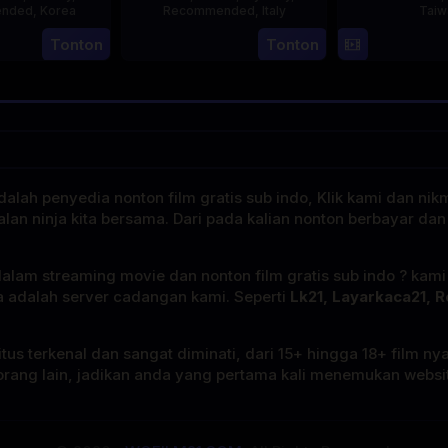
nded
,
Korea
Recommended
,
Italy
Taiw
Tonton
Tonton
21
Min
31
Mario
May
Kyu-
Dec
Landi
2015
dong
1979
alah penyedia nonton film gratis sub indo, Klik kami dan nik
alan ninja kita bersama. Dari pada kalian nonton berbayar dan
dalam streaming movie dan nonton film gratis sub indo ? kam
a adalah server cadangan kami. Seperti
Lk21, Layarkaca21, R
tus terkenal dan sangat diminati, dari 15+ hingga 18+ film ny
rang lain, jadikan anda yang pertama kali menemukan website