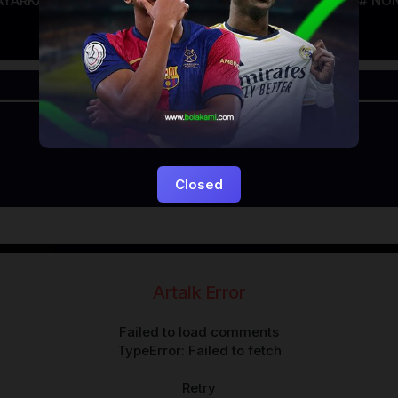
AYARKACA21
LAYARTANCAP21
LK21
NGEFILM
NON
Closed
Artalk Error
Failed to load comments
TypeError: Failed to fetch
Retry