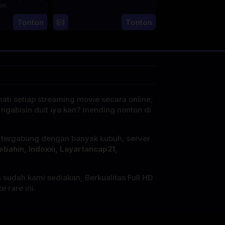
an
30
Benedict
Tonton
Tonton
22
Cheng
Apr
Mique
Aug
Wei-
2025
2024
hao
mati setiap streaming movie secara online,
 ngabisin duit iya kan? mending nonton di
i tergabung dengan banyak kubuh, server
ebahin, Indoxxi, Layartancap21,
a sudah kami sediakan, Berkualitas Full HD
 rare ini.