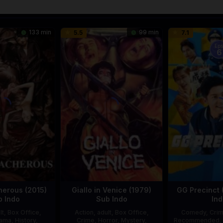
133 min
99 min
5.5
7.1
Eps
6
herous (2015)
Giallo in Venice (1979)
GG Precinct 
b Indo
Sub Indo
Ind
lt
,
Box Office
,
Action
,
adult
,
Box Office
,
Comedy
,
Cri
ama
,
History
,
Crime
,
Horror
,
Mystery
,
Recommended
,