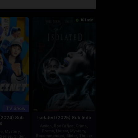
101 min
:
TV Show
(2024) Sub
Isolated (2025) Sub Indo
o
Action
,
Box Office
,
Crime
,
Drama
,
Horror
,
Mystery
,
me
,
Mystery
,
Recommended
,
Slider
,
Thriller
Series
,
Slider
,