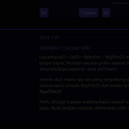
Recomme
16
Kang
Tonton
Jul
Yun-
2025
sung
USER LIVE
INFORMASI TENTANG KAMI
Layarkaca21 – Lk21 – Rebahin – Wgfilm21 ad
tanpa bayar. Nonton secara gratis adalah j
situs b4j4kan sepereti situs lk21 kami.
Server dari mana aja sih yang tergabung 
utama kami adalah Wgfilm21 dan sisah ny
Ngefilm21.
Perlu diingat bahwa website kami adalah si
juga. Ayok jangan sampai ditemukan oleh o