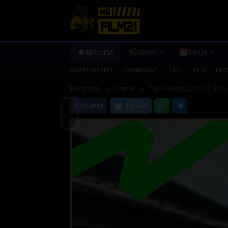
Loncat
ke
konten
BERANDA
GENRE
TAHUN
LAYARTANCAP21
LAYARKACA21
LK21
IDLIX
IND
Beranda
Crime
Ten Hours (2025) Sub
Sharer
Tweet