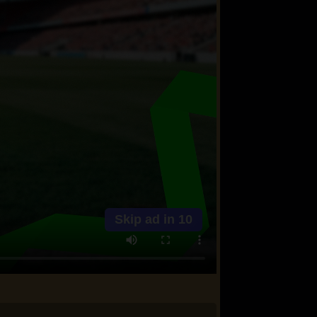
Skip ad in
10