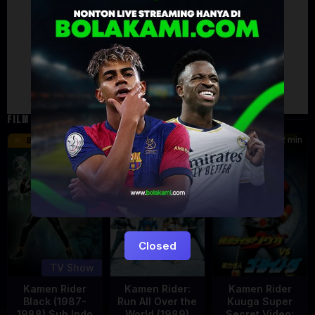
Artalk Error
Failed to load comments
TypeError: Failed to fetch
Retry
FILM TERKAIT
24 min
16 min
12 min
8.5
9.5
6
Eps:
51
Closed
TV Show
Kamen Rider
Kamen Rider:
Kamen Rider
Black (1987-
Run All Over the
Kuuga Super
1988) Sub Indo
World (1989)
Secret Video: