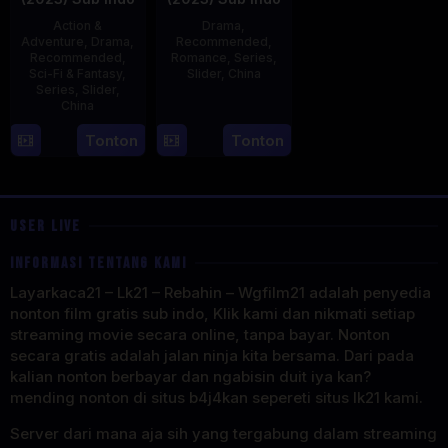
Action &
Drama
,
Adventure
,
Drama
,
Recommended
,
Recommended
,
Romance
,
Series
,
Sci-Fi & Fantasy
,
Slider
,
China
Series
,
Slider
,
China
20
Jun
4
Mi
Tonton
Tonton
2023
Aug
Er
2023
USER LIVE
INFORMASI TENTANG KAMI
Layarkaca21 – Lk21 – Rebahin – Wgfilm21 adalah penyedia
nonton film gratis sub indo, Klik kami dan nikmati setiap
streaming movie secara online, tanpa bayar. Nonton
secara gratis adalah jalan ninja kita bersama. Dari pada
kalian nonton berbayar dan ngabisin duit iya kan?
mending nonton di situs b4j4kan sepereti situs lk21 kami.
Server dari mana aja sih yang tergabung dalam streaming