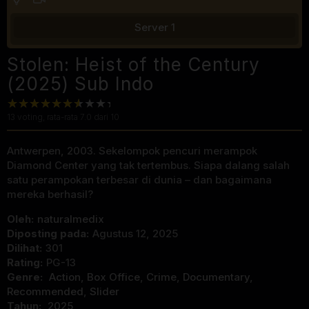
Server 1
Stolen: Heist of the Century
(2025) Sub Indo
13
voting, rata-rata
7.0
dari 10
Antwerpen, 2003. Sekelompok pencuri merampok
Diamond Center yang tak tertembus. Siapa dalang salah
satu perampokan terbesar di dunia – dan bagaimana
mereka berhasil?
Oleh:
naturalmedix
Diposting pada:
Agustus 12, 2025
Dilihat:
301
Rating:
PG-13
Genre:
Action
,
Box Office
,
Crime
,
Documentary
,
Recommended
,
Slider
Tahun:
2025