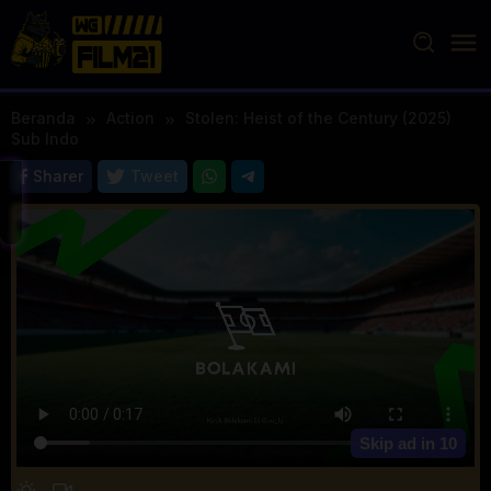
Loncat
ke
konten
Beranda
Action
Stolen: Heist of the Century (2025)
Sub Indo
Sharer
Tweet
Skip ad in
10