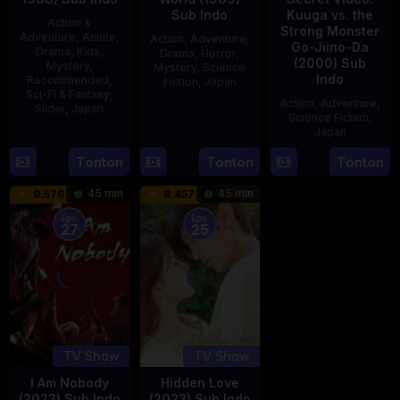
Sub Indo
Kuuga vs. the
Action &
Strong Monster
Adventure
,
Anime
,
Action
,
Adventure
,
Go-Jiino-Da
Drama
,
Kids
,
Drama
,
Horror
,
(2000) Sub
Mystery
,
Mystery
,
Science
Indo
Recommended
,
Fiction
,
Japan
Sci-Fi & Fantasy
,
Action
,
Adventure
,
Slider
,
Japan
29
Yoshiaki
Science Fiction
,
Apr
Kobayashi
Japan
4
1989
Oct
Tonton
Tonton
Tonton
27
Nobuhiro
1987
Aug
Suzumura
45 min
45 min
8.576
8.457
2000
Eps:
Eps:
27
25
TV Show
TV Show
I Am Nobody
Hidden Love
(2023) Sub Indo
(2023) Sub Indo