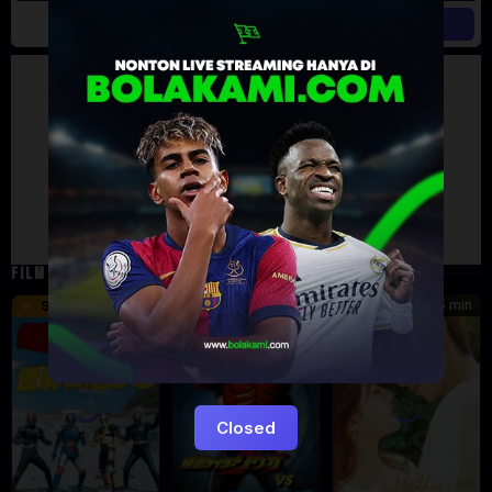
Artalk Error
Failed to load comments
TypeError: Failed to fetch
Retry
FILM TERKAIT
16 min
12 min
45 min
9.5
6
8.457
Eps:
25
Closed