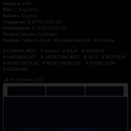
Negara:
USA
Rilis:
7 Aug 1985
Bahasa:
English
Anggaran:
$ 8.000.000,00
Pendapatan:
$ 12.952.019,00
Direksi:
Martha Coolidge
Pemain:
Gabriel Jarret
,
Michelle Meyrink
,
Val Kilmer
CINEMA INDO
genius
IDLIX
INDOXXI
LAYARKACA21
LAYARTANCAP21
LK21
NGEFILM
NONTON FILM
NONTON MOVIE
PUSAT FILM
REBAHAN
Post Views:
142