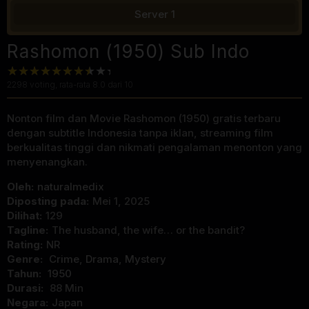
Server 1
Rashomon (1950) Sub Indo
2298
voting, rata-rata
8.0
dari 10
Nonton film dan Movie Rashomon (1950) gratis terbaru
dengan subtitle Indonesia tanpa iklan, streaming film
berkualitas tinggi dan nikmati pengalaman menonton yang
menyenangkan.
Oleh:
naturalmedix
Diposting pada:
Mei 1, 2025
Dilihat:
129
Tagline:
The husband, the wife… or the bandit?
Rating:
NR
Genre:
Crime
,
Drama
,
Mystery
Tahun:
1950
Durasi:
88 Min
Negara:
Japan