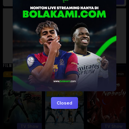
Artalk Error
Failed to load comments
TypeError: Failed to fetch
Retry
FILM TERKAIT
24 min
16 min
45 min
8.5
9.5
8.576
Eps:
Eps:
51
27
Closed
TV Show
TV Show