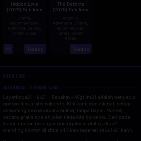
Hidden Love
The Defects
(2023) Sub Indo
(2025) Sub Indo
Drama
,
Action &
Recommended
,
Adventure
,
Drama
,
Romance
,
Series
,
Recommended
,
Slider
,
China
Series
,
Slider
,
Korea
20
21
Tonton
Tonton
Jun
Jul
2023
2025
USER LIVE
INFORMASI TENTANG KAMI
Layarkaca21 – Lk21 – Rebahin – Wgfilm21 adalah penyedia
nonton film gratis sub indo, Klik kami dan nikmati setiap
streaming movie secara online, tanpa bayar. Nonton
secara gratis adalah jalan ninja kita bersama. Dari pada
kalian nonton berbayar dan ngabisin duit iya kan?
mending nonton di situs b4j4kan sepereti situs lk21 kami.