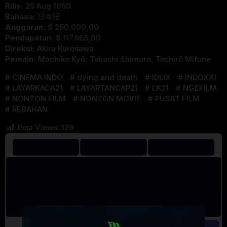
Rilis:
26 Aug 1950
Bahasa:
日本語
Anggaran:
$ 250.000,00
Pendapatan:
$ 117.668,00
Direksi:
Akira Kurosawa
Pemain:
Machiko Kyō
,
Takashi Shimura
,
Toshirō Mifune
CINEMA INDO
dying and death
IDLIX
INDOXXI
LAYARKACA21
LAYARTANCAP21
LK21
NGEFILM
NONTON FILM
NONTON MOVIE
PUSAT FILM
REBAHAN
Post Views:
129