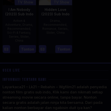
TV Show
TV Show
I Am Nobody
Hidden Love
(2023) Sub Indo
(2023) Sub Indo
Action &
Drama
,
Adventure
,
Drama
,
Recommended
,
Recommended
,
Romance
,
Series
,
Sci-Fi & Fantasy
,
Slider
,
China
Series
,
Slider
,
China
20
Jun
4
Mi
Tonton
Tonton
2023
Aug
Er
2023
USER LIVE
INFORMASI TENTANG KAMI
Layarkaca21 – Lk21 – Rebahin – Wgfilm21 adalah penyedia
nonton film gratis sub indo, Klik kami dan nikmati setiap
streaming movie secara online, tanpa bayar. Nonton
secara gratis adalah jalan ninja kita bersama. Dari pada
kalian nonton berbayar dan ngabisin duit iya kan?