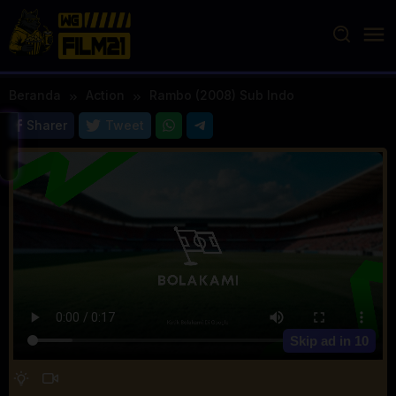
Loncat
ke
konten
Beranda
Action
Rambo (2008) Sub Indo
Sharer
Tweet
Skip ad in
10