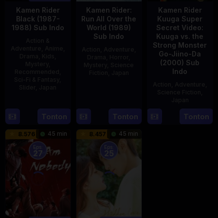
Kamen Rider
Kamen Rider:
Kamen Rider
Black (1987-
Run All Over the
Kuuga Super
1988) Sub Indo
World (1989)
Secret Video:
Sub Indo
Kuuga vs. the
Action &
Strong Monster
Adventure
,
Anime
,
Action
,
Adventure
,
Go-Jiino-Da
Drama
,
Kids
,
Drama
,
Horror
,
(2000) Sub
Mystery
,
Mystery
,
Science
Indo
Recommended
,
Fiction
,
Japan
Sci-Fi & Fantasy
,
Action
,
Adventure
,
Slider
,
Japan
29
Yoshiaki
Science Fiction
,
Apr
Kobayashi
Japan
4
1989
Oct
Tonton
Tonton
Tonton
27
Nobuhiro
1987
Aug
Suzumura
45 min
45 min
8.576
8.457
2000
Eps:
Eps:
27
25