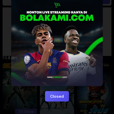
Artalk Error
Failed to load comments
TypeError: Failed to fetch
Retry
FILM TERKAIT
24 min
16 min
12 min
8.5
9.5
6
Eps:
51
Closed
TV Show