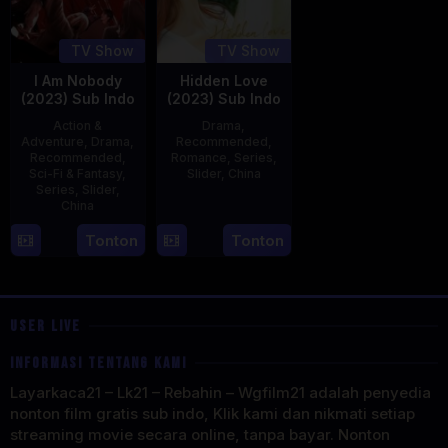
TV Show
TV Show
I Am Nobody
Hidden Love
(2023) Sub Indo
(2023) Sub Indo
Action &
Drama
,
Adventure
,
Drama
,
Recommended
,
Recommended
,
Romance
,
Series
,
Sci-Fi & Fantasy
,
Slider
,
China
Series
,
Slider
,
China
20
Jun
4
Mi
Tonton
Tonton
2023
Aug
Er
2023
USER LIVE
INFORMASI TENTANG KAMI
Layarkaca21 – Lk21 – Rebahin – Wgfilm21 adalah penyedia
nonton film gratis sub indo, Klik kami dan nikmati setiap
streaming movie secara online, tanpa bayar. Nonton