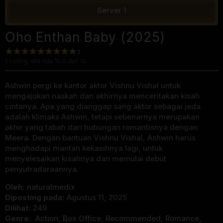
Server 1
Oho Enthan Baby (2025)
1
voting, rata-rata
10.0
dari 10
Ashwin pergi ke kantor aktor Vishnu Vishal untuk
mengajukan naskah dan akhirnya menceritakan kisah
cintanya. Apa yang dianggap sang aktor sebagai jeda
adalah klimaks Ashwin, tetapi sebenarnya merupakan
akhir yang tabah dari hubungan romantisnya dengan
Meera. Dengan bantuan Vishnu Vishal, Ashwin harus
menghadapi mantan kekasihnya lagi, untuk
menyelesaikan kisahnya dan memulai debut
penyutradaraannya.
Oleh:
naturalmedix
Diposting pada:
Agustus 11, 2025
Dilihat:
249
Genre:
Action
,
Box Office
,
Recommended
,
Romance
,