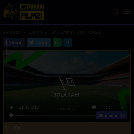
Loncat
ke
konten
Beranda
Action
Oho Enthan Baby (2025)
Sharer
Tweet
Skip ad in
10