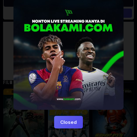
Artalk Error
Failed to load comments
TypeError: Failed to fetch
Retry
FILM TERKAIT
24 min
16 min
12 min
8.5
9.5
6
Eps:
51
Closed