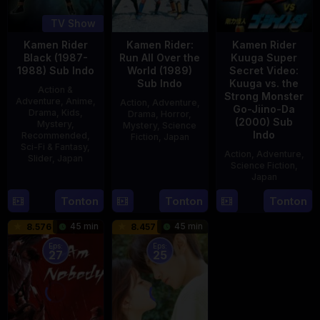
TV Show
Kamen Rider
Kamen Rider:
Kamen Rider
Black (1987-
Run All Over the
Kuuga Super
1988) Sub Indo
World (1989)
Secret Video:
Sub Indo
Kuuga vs. the
Action &
Strong Monster
Adventure
,
Anime
,
Action
,
Adventure
,
Go-Jiino-Da
Drama
,
Kids
,
Drama
,
Horror
,
(2000) Sub
Mystery
,
Mystery
,
Science
Indo
Recommended
,
Fiction
,
Japan
Sci-Fi & Fantasy
,
Action
,
Adventure
,
Slider
,
Japan
29
Yoshiaki
Science Fiction
,
Apr
Kobayashi
Japan
4
1989
Oct
Tonton
Tonton
Tonton
27
Nobuhiro
1987
Aug
Suzumura
45 min
45 min
8.576
8.457
2000
Eps:
Eps:
27
25