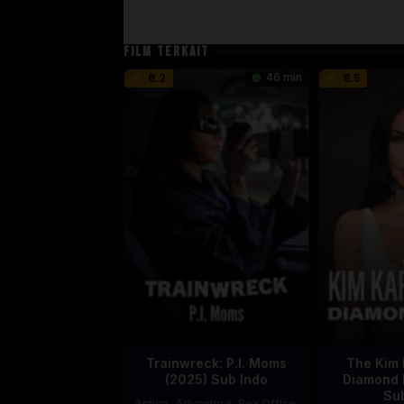
FILM TERKAIT
46 min
6.2
8.5
Trainwreck: P.I. Moms
The Kim 
(2025) Sub Indo
Diamond 
Su
Action
,
Adventure
,
Box Office
,