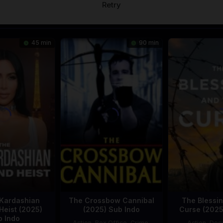
Retry
45 min
90 min
Kardashian
The Crossbow Cannibal
The Blessin
Heist (2025)
(2025) Sub Indo
Curse (2025
b Indo
Action
,
Box Office
,
Crime
,
Action
,
Doc