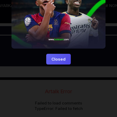
AYARKACA21
LAYARTANCAP21
LK21
NGEFILM
NON
Closed
Artalk Error
Failed to load comments
TypeError: Failed to fetch