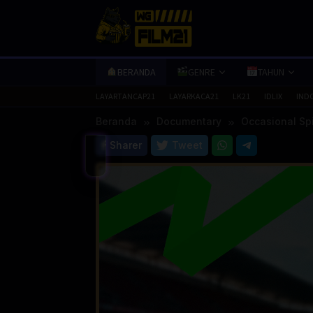
Loncat
ke
konten
BERANDA
GENRE
TAHUN
LAYARTANCAP21
LAYARKACA21
LK21
IDLIX
IND
Beranda
Documentary
Occasional Spi
Sharer
Tweet