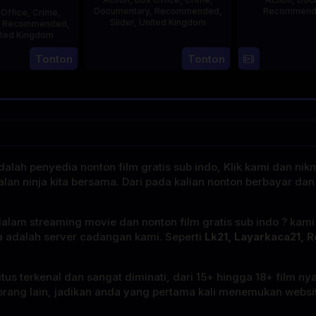
Documentary
,
Recommended
,
Recommen
 Office
,
Crime
,
Slider
,
United Kingdom
,
Recommended
,
ited Kingdom
14
Hayley
L
Tonton
Tonton
15
Jul
Rhodes
Jul
2025
2025
alah penyedia nonton film gratis sub indo, Klik kami dan nik
alan ninja kita bersama. Dari pada kalian nonton berbayar dan
dalam streaming movie dan nonton film gratis sub indo ? kam
a adalah server cadangan kami. Seperti
Lk21, Layarkaca21, R
tus terkenal dan sangat diminati, dari 15+ hingga 18+ film ny
rang lain, jadikan anda yang pertama kali menemukan website