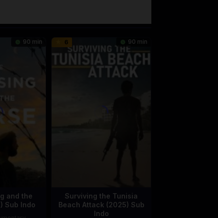
90 min
90 min
6
g and the
Surviving the Tunisia
) Sub Indo
Beach Attack (2025) Sub
Indo
umentary
,