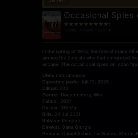
Server 1
Occasional Spies 
1
voting, rata-rata
6.0
dari 10
In the spring of 1944, the fate of many All
among the Zionists who had emigrated from 
escape. The occasional spies will soon fin
Oleh:
naturalmedix
Diposting pada:
Juli 19, 2025
Dilihat:
200
Genre:
Documentary
,
War
Tahun:
2021
Durasi:
119 Min
Rilis:
24 Jul 2021
Bahasa:
Română
Direksi:
Oana Giurgiu
Pemain:
Daniel Achim
,
Ilie Sandu
,
Marius 