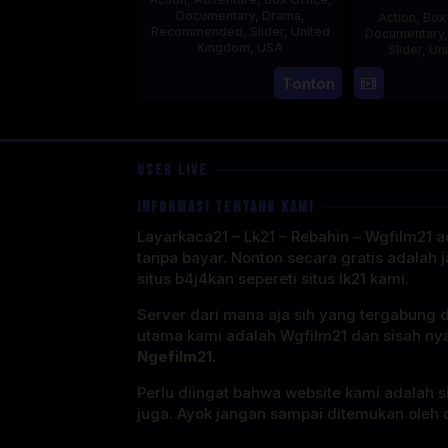
Documentary
,
Drama
,
Action
,
Box
Recommended
,
Slider
,
United
Documentary
Kingdom
,
USA
Slider
,
Un
21
Phil
Tonton
Jul
Bowman
2025
USER LIVE
INFORMASI TENTANG KAMI
Layarkaca21 – Lk21 – Rebahin – Wgfilm21 ad
tanpa bayar. Nonton secara gratis adalah j
situs b4j4kan sepereti situs lk21 kami.
Server dari mana aja sih yang tergabung 
utama kami adalah Wgfilm21 dan sisah ny
Ngefilm21.
Perlu diingat bahwa website kami adalah si
juga. Ayok jangan sampai ditemukan oleh o