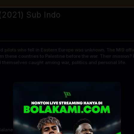
(2021) Sub Indo
ied pilots who fell in Eastern Europe was unknown. The MI9 offi
these countries to Palestine before the war. Their mission? F
d themselves caught among war, politics and personal life.
Balanescu