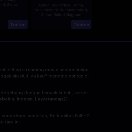
ded
,
Slider
Action
,
Box Office
,
Crime
,
Documentary
,
Recommended
,
2
Stephen
Slider
,
United Kingdom
May
entini
Tonton
Tonton
27
Clare
2025
May
Sturges
2025
mati setiap streaming movie secara online,
 ngabisin duit iya kan? mending nonton di
i tergabung dengan banyak kubuh, server
ebahin, Indoxxi, Layartancap21,
a sudah kami sediakan, Berkualitas Full HD
 rare ini.