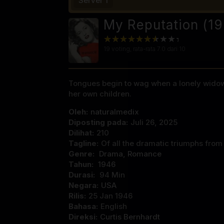
Server 1
My Reputation (19
19
voting, rata-rata
7.0
dari 10
Tongues begin to wag when a lonely widow 
her own children.
Oleh:
naturalmedix
Diposting pada:
Juli 26, 2025
Dilihat:
210
Tagline:
Of all the dramatic triumphs from 
Genre:
Drama
,
Romance
Tahun:
1946
Durasi:
94 Min
Negara:
USA
Rilis:
25 Jan 1946
Bahasa:
English
Direksi:
Curtis Bernhardt