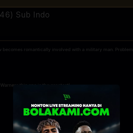
46) Sub Indo
becomes romantically involved with a military man. Problems 
Warners this one is the greatest!