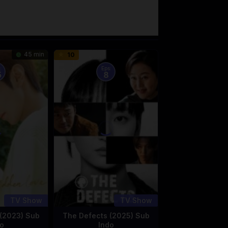
45 min
10
:
Eps:
5
8
TV Show
TV Show
(2023) Sub
The Defects (2025) Sub
o
Indo