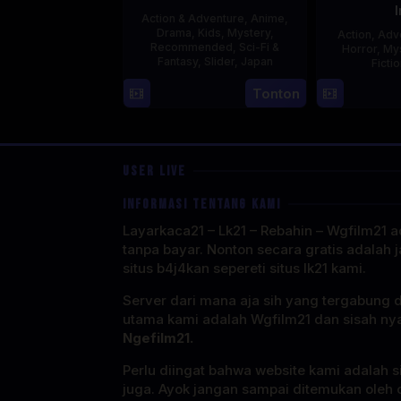
Action & Adventure
,
Anime
,
Drama
,
Kids
,
Mystery
,
Action
,
Adv
Recommended
,
Sci-Fi &
Horror
,
My
Fantasy
,
Slider
,
Japan
Ficti
4
Tonton
Oct
1987
USER LIVE
INFORMASI TENTANG KAMI
Layarkaca21 – Lk21 – Rebahin – Wgfilm21 ad
tanpa bayar. Nonton secara gratis adalah j
situs b4j4kan sepereti situs lk21 kami.
Server dari mana aja sih yang tergabung 
utama kami adalah Wgfilm21 dan sisah ny
Ngefilm21.
Perlu diingat bahwa website kami adalah si
juga. Ayok jangan sampai ditemukan oleh o