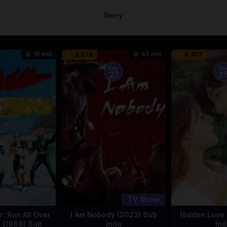
Retry
16 min
45 min
8.576
8.457
Eps:
Eps
27
2
TV Show
: Run All Over
I Am Nobody (2023) Sub
Hidden Love 
d (1989) Sub
Indo
Ind