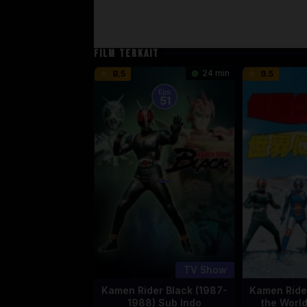
FILM TERKAIT
24 min
8.5
9.5
Eps:
51
TV Show
Kamen Rider Black (1987-
Kamen Rider
1988) Sub Indo
the Worl