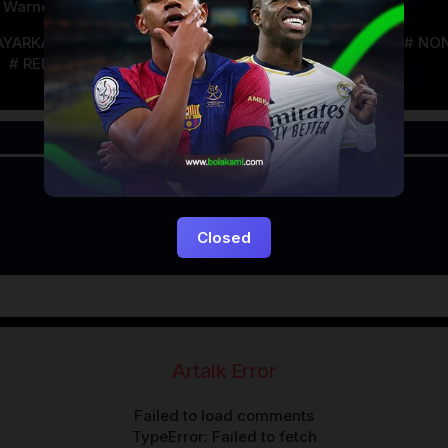
,
Warner Anderson
AYARKACA21
LAYARTANCAP21
LK21
NGEFILM
NON
REBAHAN
Closed
Artalk Error
Failed to load comments
TypeError: Failed to fetch