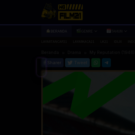
Loncat
ke
konten
BERANDA
GENRE
TAHUN
LAYARTANCAP21
LAYARKACA21
LK21
IDLIX
IND
Beranda
Drama
My Reputation (1946)
Sharer
Tweet