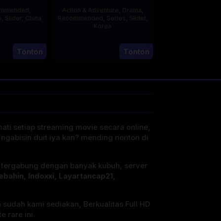
ommended
,
Action & Adventure
,
Drama
,
s
,
Slider
,
China
Recommended
,
Series
,
Slider
,
Korea
20
21
Jun
Tonton
Tonton
Jul
2023
2025
mati setiap streaming movie secara online,
 ngabisin duit iya kan? mending nonton di
i tergabung dengan banyak kubuh, server
ebahin, Indoxxi, Layartancap21,
a sudah kami sediakan, Berkualitas Full HD
 rare ini.