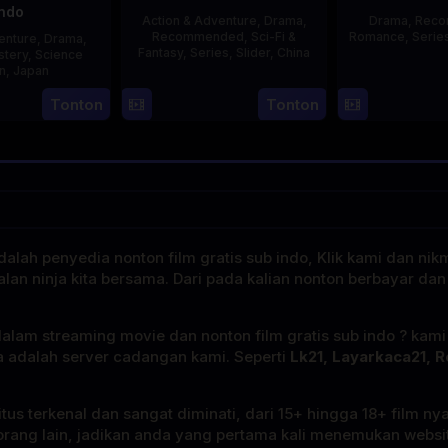
Indo
Action & Adventure
,
Drama
,
Drama
,
Rec
Recommended
,
Sci-Fi &
Romance
,
Serie
enture
,
Drama
,
Fantasy
,
Series
,
Slider
,
China
stery
,
Science
on
,
Japan
4
Mi
Tonton
Tonton
29
Yoshiaki
Aug
Er
Apr
Kobayashi
2023
1989
alah penyedia nonton film gratis sub indo, Klik kami dan nik
alan ninja kita bersama. Dari pada kalian nonton berbayar dan
dalam streaming movie dan nonton film gratis sub indo ? kam
a adalah server cadangan kami. Seperti
Lk21, Layarkaca21, R
tus terkenal dan sangat diminati, dari 15+ hingga 18+ film ny
rang lain, jadikan anda yang pertama kali menemukan website