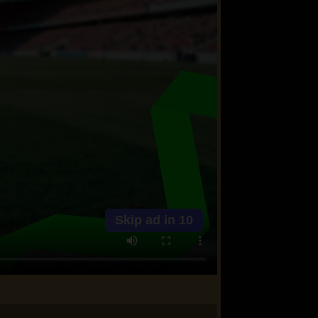
Skip ad in
10