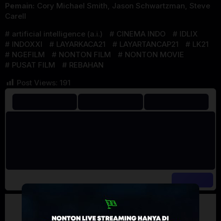
Pemain:
Cory Michael Smith
,
Jason Schwartzman
,
Steve
Carell
artificial intelligence (a.i.)
CINEMA INDO
IDLIX
INDOXXI
LAYARKACA21
LAYARTANCAP21
LK21
NGEFILM
NONTON FILM
NONTON MOVIE
PUSAT FILM
REBAHAN
Post Views:
191
Artalk Error