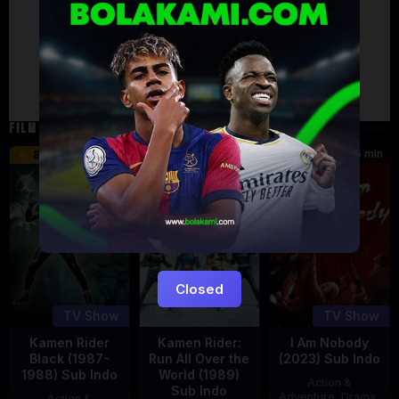
Failed to load comments
TypeError: Failed to fetch
Retry
FILM TERKAIT
24 min
16 min
45 min
8.5
9.5
8.576
Eps:
Eps:
51
27
Closed
TV Show
TV Show
Kamen Rider
Kamen Rider:
I Am Nobody
Black (1987-
Run All Over the
(2023) Sub Indo
1988) Sub Indo
World (1989)
Action &
Sub Indo
Adventure
,
Drama
,
Action &