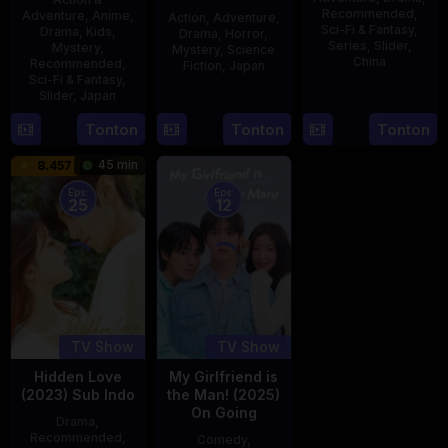
Recommended
,
Adventure
,
Anime
,
Action
,
Adventure
,
Sci-Fi & Fantasy
,
Drama
,
Kids
,
Drama
,
Horror
,
Series
,
Slider
,
Mystery
,
Mystery
,
Science
China
Recommended
,
Fiction
,
Japan
Sci-Fi & Fantasy
,
4
Mi
Slider
,
Japan
29
Yoshiaki
Aug
Er
Apr
Kobayashi
4
Tonton
Tonton
Tonton
2023
1989
Oct
45 min
8.457
1987
Eps:
Eps:
25
12
TV Show
TV Show
Hidden Love
My Girlfriend is
(2023) Sub Indo
the Man! (2025)
On Going
Drama
,
Recommended
,
Comedy
,