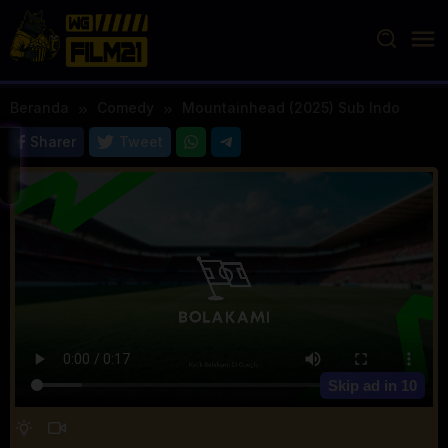
Loncat
ke
konten
Beranda
Comedy
Mountainhead (2025) Sub Indo
Sharer
Tweet
Skip ad in
10