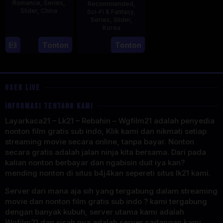
Romance
,
Series
,
Recommended
,
Slider
,
China
Sci-Fi & Fantasy
,
Series
,
Slider
,
20
Korea
Jun
23
Tonton
Tonton
2023
Jul
2025
USER LIVE
INFORMASI TENTANG KAMI
Layarkaca21 – Lk21 – Rebahin – Wgfilm21 adalah penyedia
nonton film gratis sub indo, Klik kami dan nikmati setiap
streaming movie secara online, tanpa bayar. Nonton
secara gratis adalah jalan ninja kita bersama. Dari pada
kalian nonton berbayar dan ngabisin duit iya kan?
mending nonton di situs b4j4kan sepereti situs lk21 kami.
Server dari mana aja sih yang tergabung dalam streaming
movie dan nonton film gratis sub indo ? kami tergabung
dengan banyak kubuh, server utama kami adalah
Wgfilm21 dan sisah nya adalah server cadangan kami.