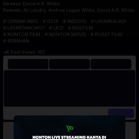
Direksi:
David A.R. White
Pemain:
Ali Landry
,
Andrea Logan White
,
David A.R. White
CINEMA INDO
IDLIX
INDOXXI
LAYARKACA21
LAYARTANCAP21
LK21
NGEFILM
NONTON FILM
NONTON MOVIE
PUSAT FILM
REBAHAN
Post Views:
182
Artalk Error