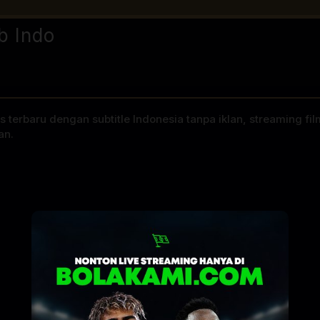
b Indo
s terbaru dengan subtitle Indonesia tanpa iklan, streaming fil
an.