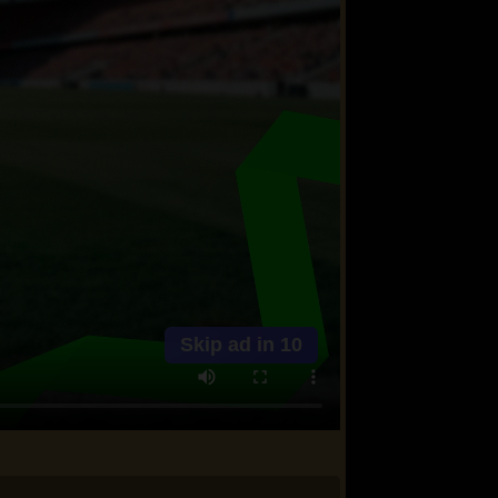
Skip ad in
10