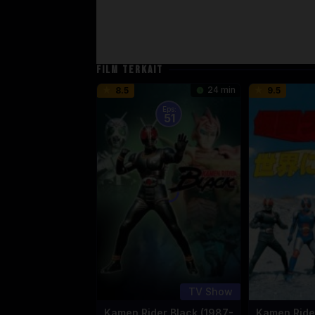
FILM TERKAIT
24 min
8.5
9.5
Eps:
51
TV Show
Kamen Rider Black (1987-
Kamen Rider