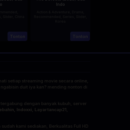
o
Indo
ommended
,
Action & Adventure
,
Drama
,
s
,
Slider
,
China
Recommended
,
Series
,
Slider
,
Korea
20
21
Jun
Tonton
Tonton
Jul
2023
2025
mati setiap streaming movie secara online,
 ngabisin duit iya kan? mending nonton di
i tergabung dengan banyak kubuh, server
ebahin, Indoxxi, Layartancap21,
a sudah kami sediakan, Berkualitas Full HD