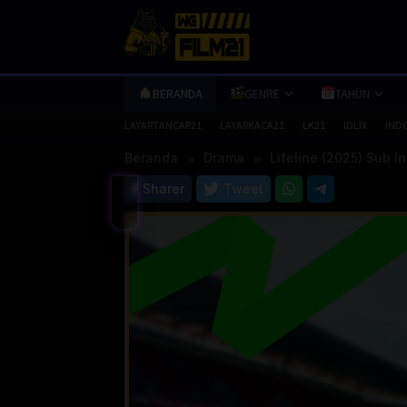
Loncat
ke
konten
BERANDA
GENRE
TAHUN
LAYARTANCAP21
LAYARKACA21
LK21
IDLIX
IND
Beranda
Drama
Lifeline (2025) Sub I
Sharer
Tweet