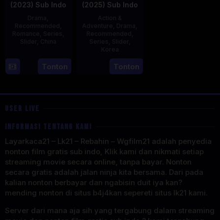
(2023) Sub Indo
(2025) Sub Indo
Drama
,
Action &
Recommended
,
Adventure
,
Drama
,
Romance
,
Series
,
Recommended
,
Slider
,
China
Series
,
Slider
,
Korea
20
21
Tonton
Tonton
Jun
Jul
2023
2025
USER LIVE
INFORMASI TENTANG KAMI
Layarkaca21 – Lk21 – Rebahin – Wgfilm21 adalah penyedia
nonton film gratis sub indo, Klik kami dan nikmati setiap
streaming movie secara online, tanpa bayar. Nonton
secara gratis adalah jalan ninja kita bersama. Dari pada
kalian nonton berbayar dan ngabisin duit iya kan?
mending nonton di situs b4j4kan sepereti situs lk21 kami.
Server dari mana aja sih yang tergabung dalam streaming