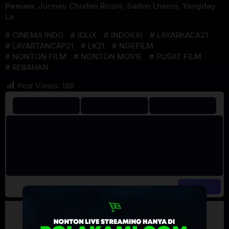
Pemain:
Jurmey Choden Rinzin
,
Sadon Lhamo
,
Yangday
La
CINEMA INDO
IDLIX
INDOXXI
LAYARKACA21
LAYARTANCAP21
LK21
NGEFILM
NONTON FILM
NONTON MOVIE
PUSAT FILM
REBAHAN
Post Views:
188
Artalk Error