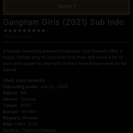
Server 1
Gangnam Girls (2021) Sub Indo
Tidak ada voting
A house-warming weekend reunites four friends after a
major fallout only to discover that they still have a lot of
pain and anger to deal with if their friendship needs to be
saved.
Oleh:
naturalmedix
Diposting pada:
Juli 23, 2025
Dilihat:
188
Genre:
Drama
Tahun:
2021
Durasi:
90 Min
Negara:
Bhutan
Rilis:
1 Nov 2021
Direksi:
Charmi Chheda