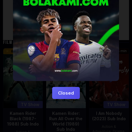
Failed to load comments
TypeError: Failed to fetch
Retry
FILM TERKAIT
24 min
16 min
45 min
8.5
9.5
8.576
Eps:
Eps:
51
27
Closed
TV Show
TV Show
Kamen Rider
Kamen Rider:
I Am Nobody
Black (1987-
Run All Over the
(2023) Sub Indo
1988) Sub Indo
World (1989)
Action &
Sub Indo
Adventure
,
Drama
,
Action &