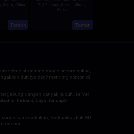
s
,
Slider
,
China
Fi & Fantasy
,
Series
,
Slider
,
Korea
20
23
Jun
Tonton
Tonton
Jul
2023
2025
mati setiap streaming movie secara online,
 ngabisin duit iya kan? mending nonton di
i tergabung dengan banyak kubuh, server
ebahin, Indoxxi, Layartancap21,
a sudah kami sediakan, Berkualitas Full HD
 rare ini.