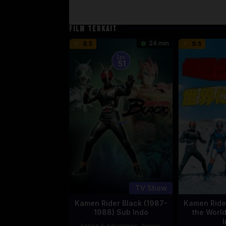
FILM TERKAIT
24 min
8.5
9.5
Eps:
51
TV Show
Kamen Rider Black (1987-
Kamen Rider
1988) Sub Indo
the Worl
Action & Adventure
,
Anime
,