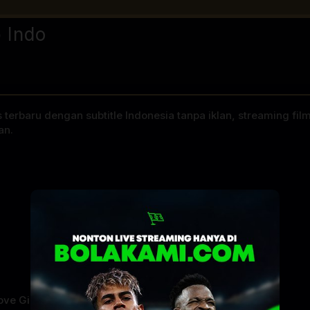
 Indo
 terbaru dengan subtitle Indonesia tanpa iklan, streaming film
an.
ove Gill