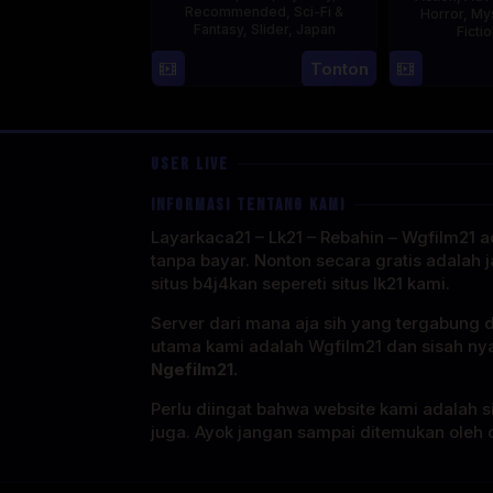
Recommended
,
Sci-Fi &
Horror
,
My
Fantasy
,
Slider
,
Japan
Ficti
4
Tonton
Oct
1987
USER LIVE
INFORMASI TENTANG KAMI
Layarkaca21 – Lk21 – Rebahin – Wgfilm21 ad
tanpa bayar. Nonton secara gratis adalah j
situs b4j4kan sepereti situs lk21 kami.
Server dari mana aja sih yang tergabung 
utama kami adalah Wgfilm21 dan sisah ny
Ngefilm21.
Perlu diingat bahwa website kami adalah si
juga. Ayok jangan sampai ditemukan oleh o