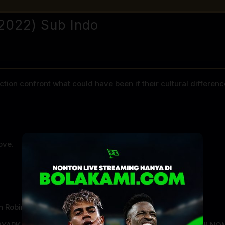
(2022) Sub Indo
ion confront what could have been if their cultural differen
ove.
n Robinson