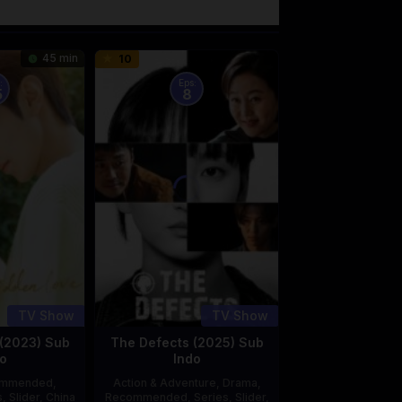
45 min
10
:
Eps:
5
8
TV Show
TV Show
(2023) Sub
The Defects (2025) Sub
o
Indo
ommended
,
Action & Adventure
,
Drama
,
s
,
Slider
,
China
Recommended
,
Series
,
Slider
,