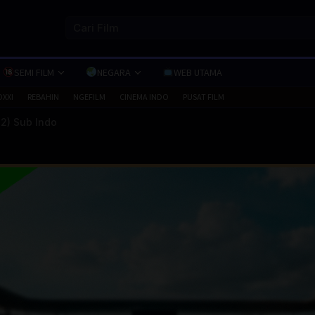
SEMI FILM
NEGARA
WEB UTAMA
OXXI
REBAHIN
NGEFILM
CINEMA INDO
PUSAT FILM
22) Sub Indo