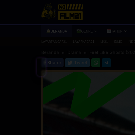
Loncat
ke
konten
BERANDA
GENRE
TAHUN
LAYARTANCAP21
LAYARKACA21
LK21
IDLIX
IND
Beranda
Drama
Feel Like Ghosts (20
Sharer
Tweet