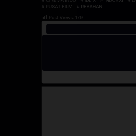
CINEMA INDO
IDLIX
INDOXXI
L
PUSAT FILM
REBAHAN
Post Views:
179