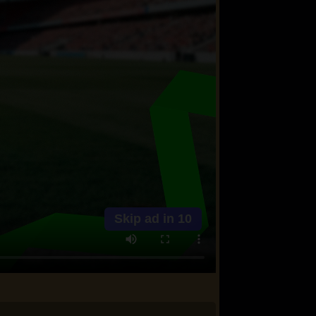
Skip ad in
10