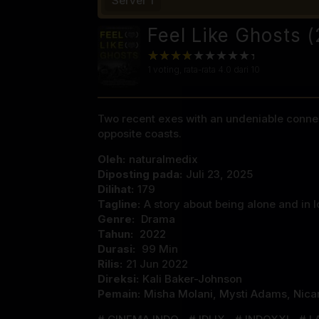
Server 1
Feel Like Ghosts 
1
voting, rata-rata
4.0
dari 10
Two recent exes with an undeniable connect
opposite coasts.
Oleh:
naturalmedix
Diposting pada:
Juli 23, 2025
Dilihat:
179
Tagline:
A story about being alone and in l
Genre:
Drama
Tahun:
2022
Durasi:
99 Min
Rilis:
21 Jun 2022
Direksi:
Kali Baker-Johnson
Pemain:
Misha Molani
,
Mysti Adams
,
Nica