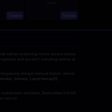
Korea
20
21
Jun
Tonton
Tonton
Jul
2023
2025
mati setiap streaming movie secara online,
 ngabisin duit iya kan? mending nonton di
i tergabung dengan banyak kubuh, server
ebahin, Indoxxi, Layartancap21,
a sudah kami sediakan, Berkualitas Full HD
 rare ini.