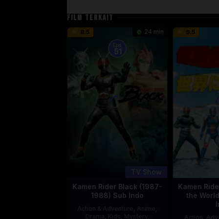
FILM TERKAIT
24 min
8.5
9.5
Eps:
51
TV Show
Kamen Rider Black (1987-
Kamen Rider
1988) Sub Indo
the Worl
Action & Adventure
,
Anime
,
Drama
,
Kids
,
Mystery
,
Action
,
Adv