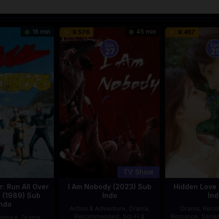
16 min
45 min
8.576
8.457
Eps:
Eps
27
2
TV Show
: Run All Over
I Am Nobody (2023) Sub
Hidden Love 
d (1989) Sub
Indo
Ind
Indo
Action & Adventure
,
Drama
,
Drama
,
Rec
Recommended
,
Sci-Fi &
Romance
,
Serie
enture
,
Drama
,