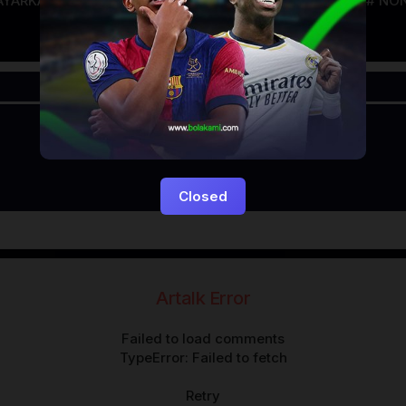
AYARKACA21
LAYARTANCAP21
LK21
NGEFILM
NON
Closed
Artalk Error
Failed to load comments
TypeError: Failed to fetch
Retry