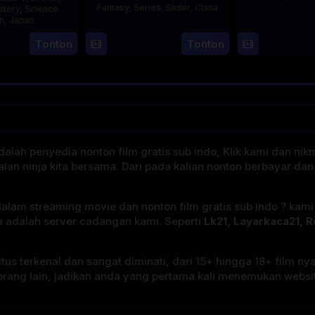
Fantasy
,
Series
,
Slider
,
China
stery
,
Science
on
,
Japan
4
Mi
Tonton
Tonton
29
Yoshiaki
Aug
Er
Apr
Kobayashi
2023
1989
alah penyedia nonton film gratis sub indo, Klik kami dan nik
alan ninja kita bersama. Dari pada kalian nonton berbayar dan
dalam streaming movie dan nonton film gratis sub indo ? kam
a adalah server cadangan kami. Seperti
Lk21, Layarkaca21, R
tus terkenal dan sangat diminati, dari 15+ hingga 18+ film ny
rang lain, jadikan anda yang pertama kali menemukan website