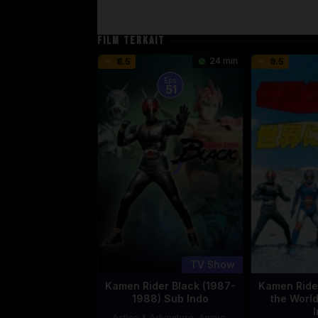
FILM TERKAIT
24 min
8.5
9.5
Eps:
51
TV Show
Kamen Rider Black (1987-
Kamen Rider
1988) Sub Indo
the Worl
Action & Adventure
,
Anime
,