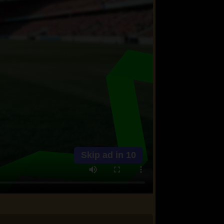
Skip ad in
10