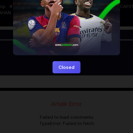
hip
IDLIX
INDOXXI
LAYARKACA21
LAYARTANCAP2
AHAN
Closed
Artalk Error
Failed to load comments
TypeError: Failed to fetch