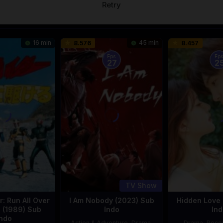
Retry
16 min
45 min
8.576
8.457
Eps:
Eps
27
2
TV Show
: Run All Over
I Am Nobody (2023) Sub
Hidden Love 
d (1989) Sub
Indo
Ind
Indo
Action & Adventure
,
Drama
,
Drama
,
Rec