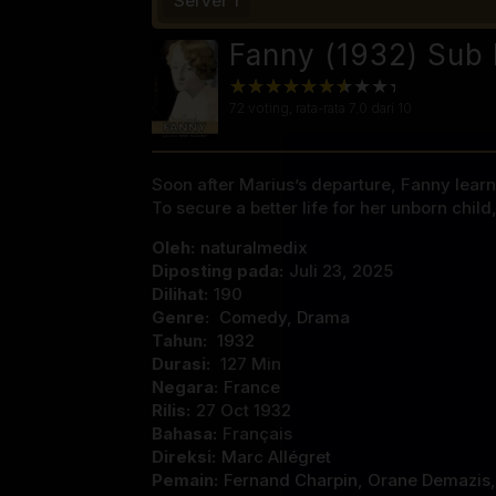
Server 1
Fanny (1932) Sub 
72
voting, rata-rata
7.0
dari 10
Soon after Marius’s departure, Fanny learns
To secure a better life for her unborn chi
Oleh:
naturalmedix
Diposting pada:
Juli 23, 2025
Dilihat:
190
Genre:
Comedy
,
Drama
Tahun:
1932
Durasi:
127 Min
Negara:
France
Rilis:
27 Oct 1932
Bahasa:
Français
Direksi:
Marc Allégret
Pemain:
Fernand Charpin
,
Orane Demazis