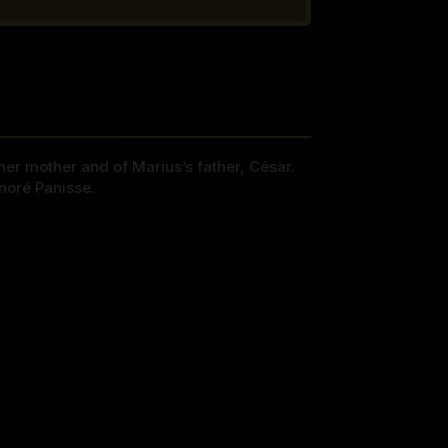
 her mother and of Marius’s father, César.
noré Panisse.