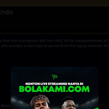
Indo
 that she is pregnant with his child, to the disappointment of
ld, she accepts a marriage proposal from the aging widower Ho
,
Raimu