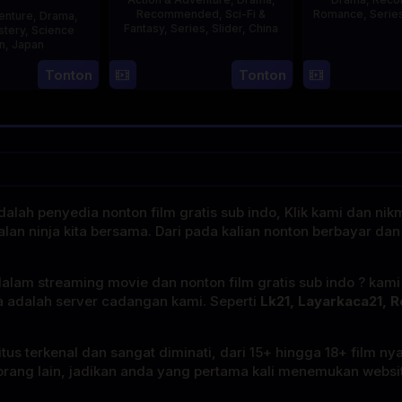
Recommended
,
Sci-Fi &
Romance
,
Serie
enture
,
Drama
,
Fantasy
,
Series
,
Slider
,
China
stery
,
Science
on
,
Japan
4
Mi
Tonton
Tonton
29
Yoshiaki
Aug
Er
Apr
Kobayashi
2023
1989
alah penyedia nonton film gratis sub indo, Klik kami dan nik
alan ninja kita bersama. Dari pada kalian nonton berbayar dan
dalam streaming movie dan nonton film gratis sub indo ? kam
a adalah server cadangan kami. Seperti
Lk21, Layarkaca21, R
tus terkenal dan sangat diminati, dari 15+ hingga 18+ film ny
rang lain, jadikan anda yang pertama kali menemukan website