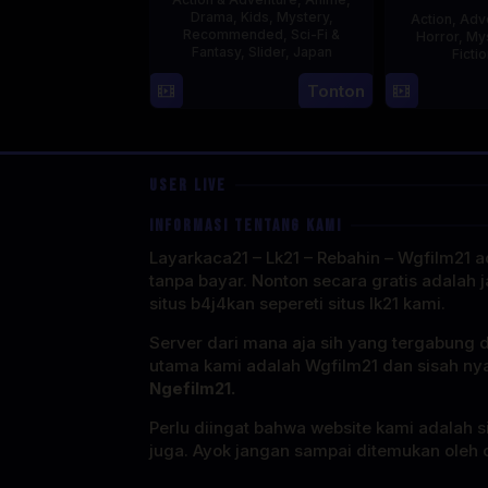
Drama
,
Kids
,
Mystery
,
Action
,
Adv
Recommended
,
Sci-Fi &
Horror
,
My
Fantasy
,
Slider
,
Japan
Ficti
4
Tonton
Oct
1987
USER LIVE
INFORMASI TENTANG KAMI
Layarkaca21 – Lk21 – Rebahin – Wgfilm21 ad
tanpa bayar. Nonton secara gratis adalah j
situs b4j4kan sepereti situs lk21 kami.
Server dari mana aja sih yang tergabung 
utama kami adalah Wgfilm21 dan sisah ny
Ngefilm21.
Perlu diingat bahwa website kami adalah si
juga. Ayok jangan sampai ditemukan oleh o