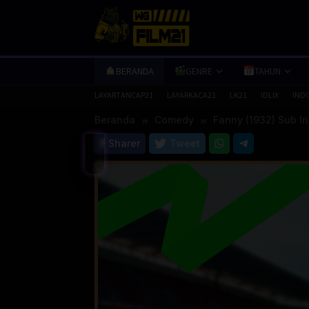
Loncat
ke
konten
BERANDA
GENRE
TAHUN
LAYARTANCAP21
LAYARKACA21
LK21
IDLIX
IND
Beranda
Comedy
Fanny (1932) Sub I
Sharer
Tweet