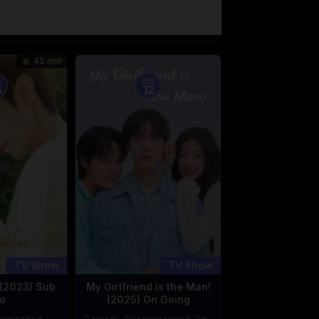
45 min
:
Eps:
5
12
TV Show
TV Show
(2023) Sub
My Girlfriend is the Man!
o
(2025) On Going
ommended
,
Comedy
,
Recommended
,
Sci-