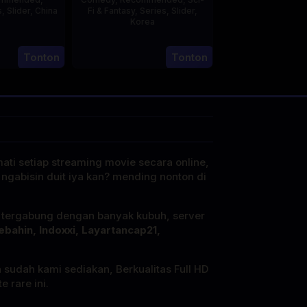
s
,
Slider
,
China
Fi & Fantasy
,
Series
,
Slider
,
Korea
20
23
Jun
Tonton
Tonton
Jul
2023
2025
mati setiap streaming movie secara online,
 ngabisin duit iya kan? mending nonton di
i tergabung dengan banyak kubuh, server
ebahin, Indoxxi, Layartancap21,
a sudah kami sediakan, Berkualitas Full HD
 rare ini.