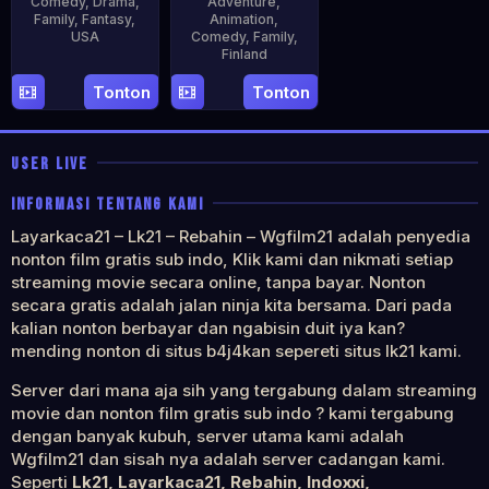
Comedy
,
Drama
,
Adventure
,
Family
,
Fantasy
,
Animation
,
USA
Comedy
,
Family
,
Finland
8
Clay
11
Clay
Tonton
Tonton
Dec
Kaytis
May
Kaytis
2022
2016
USER LIVE
INFORMASI TENTANG KAMI
Layarkaca21 – Lk21 – Rebahin – Wgfilm21 adalah penyedia
nonton film gratis sub indo, Klik kami dan nikmati setiap
streaming movie secara online, tanpa bayar. Nonton
secara gratis adalah jalan ninja kita bersama. Dari pada
kalian nonton berbayar dan ngabisin duit iya kan?
mending nonton di situs b4j4kan sepereti situs lk21 kami.
Server dari mana aja sih yang tergabung dalam streaming
movie dan nonton film gratis sub indo ? kami tergabung
dengan banyak kubuh, server utama kami adalah
Wgfilm21 dan sisah nya adalah server cadangan kami.
Seperti
Lk21, Layarkaca21, Rebahin, Indoxxi,