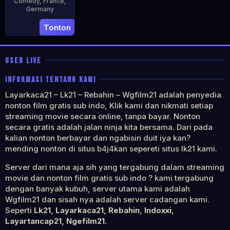
Comedy
,
France
,
Germany
8
Claude
Tonton
Oct
Zidi
1975
USER LIVE
INFORMASI TENTANG KAMI
Layarkaca21 – Lk21 – Rebahin – Wgfilm21 adalah penyedia
nonton film gratis sub indo, Klik kami dan nikmati setiap
streaming movie secara online, tanpa bayar. Nonton
secara gratis adalah jalan ninja kita bersama. Dari pada
kalian nonton berbayar dan ngabisin duit iya kan?
mending nonton di situs b4j4kan sepereti situs lk21 kami.
Server dari mana aja sih yang tergabung dalam streaming
movie dan nonton film gratis sub indo ? kami tergabung
dengan banyak kubuh, server utama kami adalah
Wgfilm21 dan sisah nya adalah server cadangan kami.
Seperti
Lk21, Layarkaca21, Rebahin, Indoxxi,
Layartancap21, Ngefilm21.