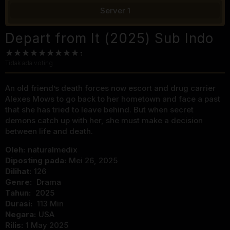
Server 1
Depart from It (2025) Sub Indo
Tidak ada voting
An old friend’s death forces now escort and drug carrier
Alexes Mows to go back to her hometown and face a past
that she has tried to leave behind. But when secret
demons catch up with her, she must make a decision
between life and death.
Oleh:
naturalmedix
Diposting pada:
Mei 26, 2025
Dilihat:
126
Genre:
Drama
Tahun:
2025
Durasi:
113 Min
Negara:
USA
Rilis:
1 May 2025