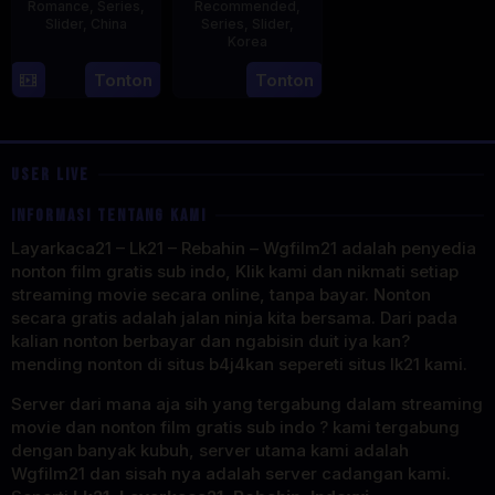
Romance
,
Series
,
Recommended
,
Slider
,
China
Series
,
Slider
,
Korea
20
21
Tonton
Tonton
Jun
Jul
2023
2025
USER LIVE
INFORMASI TENTANG KAMI
Layarkaca21 – Lk21 – Rebahin – Wgfilm21 adalah penyedia
nonton film gratis sub indo, Klik kami dan nikmati setiap
streaming movie secara online, tanpa bayar. Nonton
secara gratis adalah jalan ninja kita bersama. Dari pada
kalian nonton berbayar dan ngabisin duit iya kan?
mending nonton di situs b4j4kan sepereti situs lk21 kami.
Server dari mana aja sih yang tergabung dalam streaming
movie dan nonton film gratis sub indo ? kami tergabung
dengan banyak kubuh, server utama kami adalah
Wgfilm21 dan sisah nya adalah server cadangan kami.