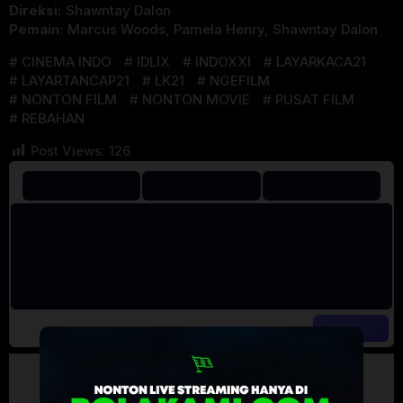
Direksi:
Shawntay Dalon
Pemain:
Marcus Woods
,
Pamela Henry
,
Shawntay Dalon
CINEMA INDO
IDLIX
INDOXXI
LAYARKACA21
LAYARTANCAP21
LK21
NGEFILM
NONTON FILM
NONTON MOVIE
PUSAT FILM
REBAHAN
Post Views:
126
Artalk Error