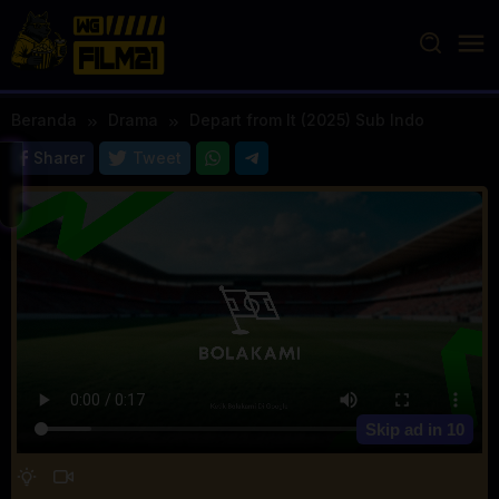
Loncat
ke
konten
Beranda
Drama
Depart from It (2025) Sub Indo
Sharer
Tweet
Skip ad in
10