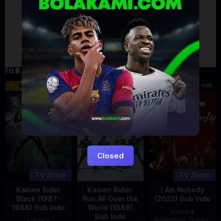
Failed to load comments
TypeError: Failed to fetch
Retry
FILM TERKAIT
24 min
16 min
45 min
8.5
9.5
8.576
Eps:
Eps:
51
27
Closed
TV Show
TV Show
Kamen Rider
Kamen Rider:
I Am Nobody
Black (1987-
Run All Over the
(2023) Sub Indo
1988) Sub Indo
World (1989)
Action &
Sub Indo
Adventure
,
Drama
,
Action &