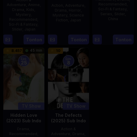
Recommended
,
Adventure
,
Anime
,
Action
,
Adventure
,
Sci-Fi & Fantasy
,
Drama
,
Kids
,
Drama
,
Horror
,
Series
,
Slider
,
Mystery
,
Mystery
,
Science
China
Recommended
,
Fiction
,
Japan
Sci-Fi & Fantasy
,
4
Mi
Slider
,
Japan
29
Yoshiaki
Aug
Er
Apr
Kobayashi
4
Tonton
Tonton
Tonton
2023
1989
Oct
45 min
8.457
10
1987
Eps:
Eps:
25
8
TV Show
TV Show
Hidden Love
The Defects
(2023) Sub Indo
(2025) Sub Indo
Drama
,
Action &
Recommended
,
Adventure
,
Drama
,