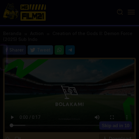
Loncat
ke
konten
Beranda
Action
Creation of the Gods II: Demon Force
(2025) Sub Indo
Sharer
Tweet
Skip ad in
10
Download