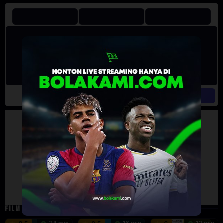
Artalk Error
Failed to load comments
TypeError: Failed to fetch
Retry
FILM TERKAIT
24 min
16 min
12 min