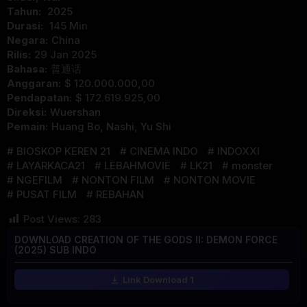
Tahun:
2025
Durasi:
145 Min
Negara:
China
Rilis:
29 Jan 2025
Bahasa:
普通话
Anggaran:
$ 120.000.000,00
Pendapatan:
$ 172.619.925,00
Direksi:
Wuershan
Pemain:
Huang Bo
,
Nashi
,
Yu Shi
BIOSKOP KEREN 21
CINEMA INDO
INDOXXI
LAYARKACA21
LEBAHMOVIE
LK21
monster
NGEFILM
NONTON FILM
NONTON MOVIE
PUSAT FILM
REBAHAN
Post Views:
283
DOWNLOAD CREATION OF THE GODS II: DEMON FORCE
(2025) SUB INDO
Link Download 1