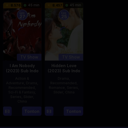
Aug
Suzumura
45 min
45 min
8.576
8.457
2000
Eps:
Eps:
27
25
TV Show
TV Show
I Am Nobody
Hidden Love
(2023) Sub Indo
(2023) Sub Indo
Action &
Drama
,
Adventure
,
Drama
,
Recommended
,
Recommended
,
Romance
,
Series
,
Sci-Fi & Fantasy
,
Slider
,
China
Series
,
Slider
,
China
20
Jun
4
Mi
Tonton
Tonton
2023
Aug
Er
2023