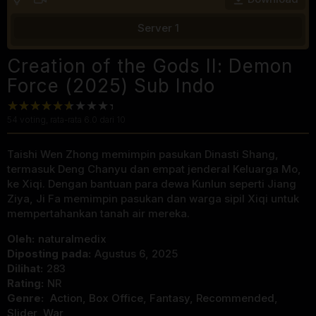
Server 1
Creation of the Gods II: Demon
Force (2025) Sub Indo
54
voting, rata-rata
6.0
dari 10
Taishi Wen Zhong memimpin pasukan Dinasti Shang,
termasuk Deng Chanyu dan empat jenderal Keluarga Mo,
ke Xiqi. Dengan bantuan para dewa Kunlun seperti Jiang
Ziya, Ji Fa memimpin pasukan dan warga sipil Xiqi untuk
mempertahankan tanah air mereka.
Oleh:
naturalmedix
Diposting pada:
Agustus 6, 2025
Dilihat:
283
Rating:
NR
Genre:
Action
,
Box Office
,
Fantasy
,
Recommended
,
Slider
,
War