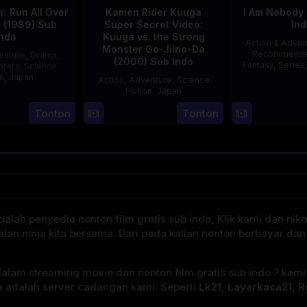
: Run All Over
Kamen Rider Kuuga
I Am Nobody 
d (1989) Sub
Super Secret Video:
Ind
Indo
Kuuga vs. the Strong
Action & Adven
Monster Go-Jiino-Da
Recommend
enture
,
Drama
,
(2000) Sub Indo
Fantasy
,
Series
stery
,
Science
on
,
Japan
Action
,
Adventure
,
Science
Fiction
,
Japan
29
Yoshiaki
E
Tonton
Tonton
27
Nobuhiro
Apr
Kobayashi
Aug
Suzumura
1989
2000
alah penyedia nonton film gratis sub indo, Klik kami dan nik
alan ninja kita bersama. Dari pada kalian nonton berbayar dan
dalam streaming movie dan nonton film gratis sub indo ? kam
a adalah server cadangan kami. Seperti
Lk21, Layarkaca21, R