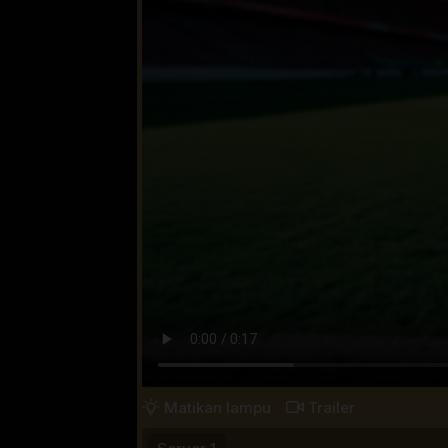
Matikan lampu
Trailer