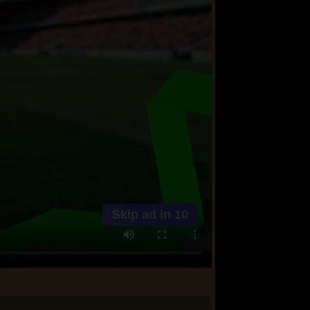
Skip ad in
10