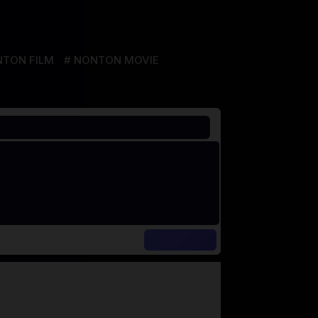
TON FILM
NONTON MOVIE