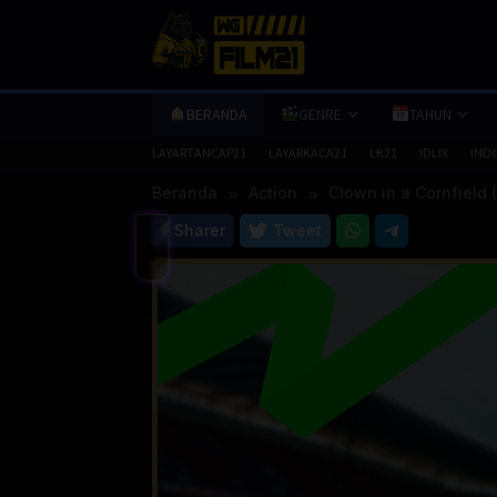
Loncat
ke
konten
BERANDA
GENRE
TAHUN
LAYARTANCAP21
LAYARKACA21
LK21
IDLIX
IND
Beranda
Action
Clown in a Cornfield 
Sharer
Tweet