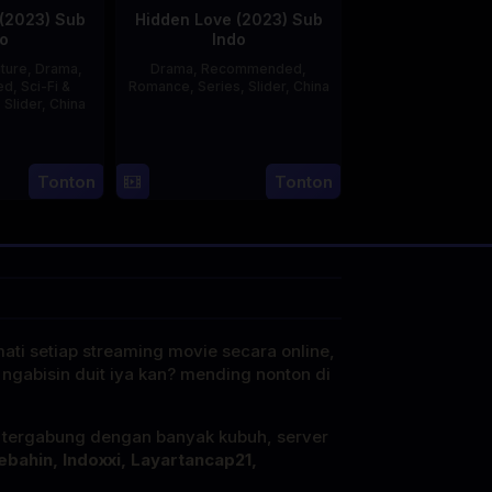
(2023) Sub
Hidden Love (2023) Sub
o
Indo
ture
,
Drama
,
Drama
,
Recommended
,
ed
,
Sci-Fi &
Romance
,
Series
,
Slider
,
China
,
Slider
,
China
20
4
Mi
Jun
Aug
r
2023
Tonton
Tonton
2023
mati setiap streaming movie secara online,
 ngabisin duit iya kan? mending nonton di
i tergabung dengan banyak kubuh, server
ebahin, Indoxxi, Layartancap21,