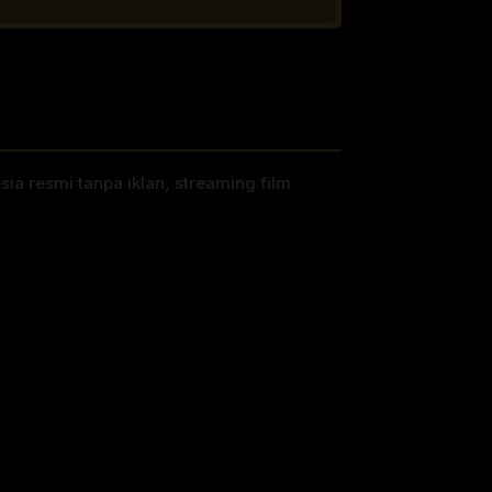
sia resmi tanpa iklan, streaming film