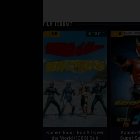
FILM TERKAIT
16 min
9.5
6
Kamen Rider: Run All Over
Kamen R
the World (1989) Sub
Super Se