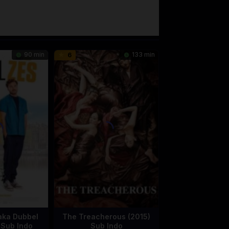
90 min
133 min
6
aka Dubbel
The Treacherous (2015)
 Sub Indo
Sub Indo