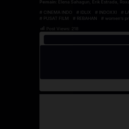
Pemain:
Elena Sahagun
,
Erik Estrada
,
Rox
CINEMA INDO
IDLIX
INDOXXI
L
PUSAT FILM
REBAHAN
women’s pr
Post Views:
218