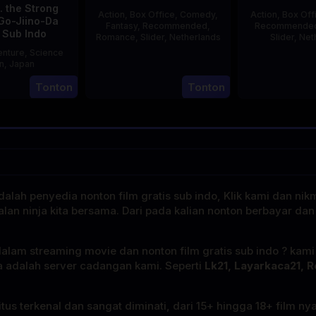
. the Strong
Action
,
Box Office
,
Comedy
,
Action
,
Box Off
Go-Jiino-Da
Fantasy
,
Recommended
,
Recommende
 Sub Indo
Romance
,
Slider
,
Netherlands
Slider
,
Net
nture
,
Science
20
Erwin
on
,
Japan
Feb
van
E
Tonton
Tonton
27
Nobuhiro
2025
den
Aug
Suzumura
Eshof
2000
alah penyedia nonton film gratis sub indo, Klik kami dan nik
alan ninja kita bersama. Dari pada kalian nonton berbayar dan
dalam streaming movie dan nonton film gratis sub indo ? kam
a adalah server cadangan kami. Seperti
Lk21, Layarkaca21, R
tus terkenal dan sangat diminati, dari 15+ hingga 18+ film ny