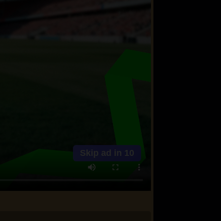
Skip ad in
10