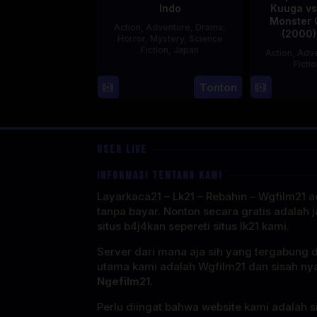
Indo
Kuuga vs
Monster 
Action
,
Adventure
,
Drama
,
(2000)
Horror
,
Mystery
,
Science
Fiction
,
Japan
Action
,
Adve
Ficti
29
Yoshiaki
Tonton
Apr
Kobayashi
1989
USER LIVE
INFORMASI TENTANG KAMI
Layarkaca21 – Lk21 – Rebahin – Wgfilm21 ad
tanpa bayar. Nonton secara gratis adalah j
situs b4j4kan sepereti situs lk21 kami.
Server dari mana aja sih yang tergabung 
utama kami adalah Wgfilm21 dan sisah ny
Ngefilm21.
Perlu diingat bahwa website kami adalah si