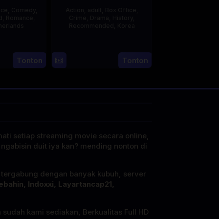
ice
,
Comedy
,
Action
,
adult
,
Box Office
,
d
,
Romance
,
Crime
,
Drama
,
History
,
herlands
Recommended
,
Korea
3
Jonathan
21
Min
Apr
lbers
May
Kyu-
Tonton
Tonton
2025
2015
dong
mati setiap streaming movie secara online,
 ngabisin duit iya kan? mending nonton di
i tergabung dengan banyak kubuh, server
ebahin, Indoxxi, Layartancap21,
a sudah kami sediakan, Berkualitas Full HD