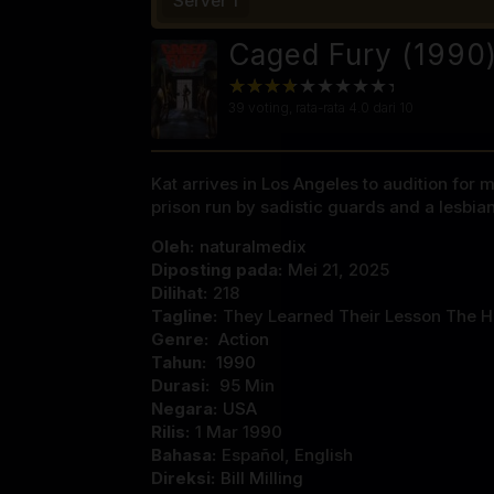
Server 1
Caged Fury (1990)
39
voting, rata-rata
4.0
dari 10
Kat arrives in Los Angeles to audition for
prison run by sadistic guards and a lesbia
Oleh:
naturalmedix
Diposting pada:
Mei 21, 2025
Dilihat:
218
Tagline:
They Learned Their Lesson The H
Genre:
Action
Tahun:
1990
Durasi:
95 Min
Negara:
USA
Rilis:
1 Mar 1990
Bahasa:
Español, English
Direksi:
Bill Milling