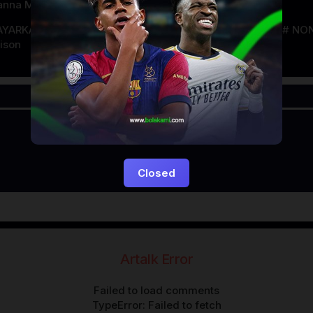
anna Michaels
AYARKACA21
LAYARTANCAP21
LK21
NGEFILM
NON
ison
Closed
Artalk Error
Failed to load comments
TypeError: Failed to fetch