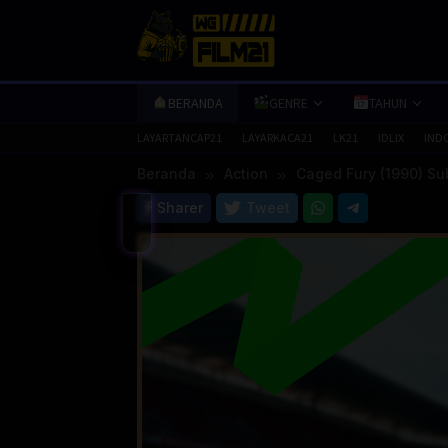
Loncat
ke
konten
BERANDA
GENRE
TAHUN
LAYARTANCAP21
LAYARKACA21
LK21
IDLIX
IND
Beranda
Action
Caged Fury (1990) Su
Sharer
Tweet