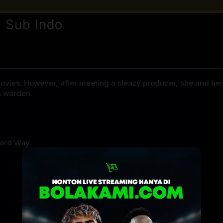
 Sub Indo
 movies. However, after meeting a sleazy producer, she and he
n warden.
ard Way.