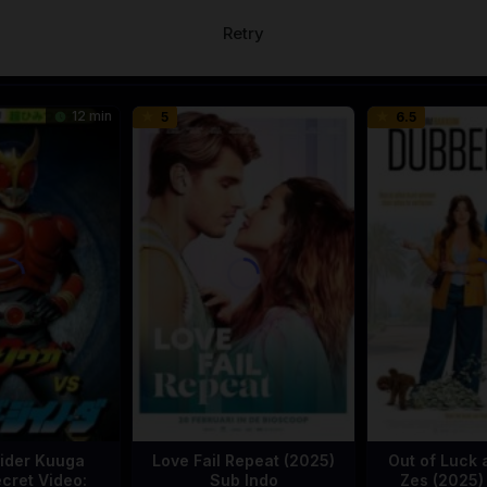
Retry
12 min
5
6.5
ider Kuuga
Love Fail Repeat (2025)
Out of Luck 
cret Video:
Sub Indo
Zes (2025)