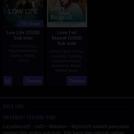
TV Show
Low Life (2025)
Love Fail
Sub Indo
Repeat (2025)
Sub Indo
Crime
,
Drama
,
Recommended
,
Action
,
Box Office
,
Series
,
Slider
,
Comedy
,
Fantasy
,
Korea
Recommended
,
Romance
,
Slider
,
16
Kang
Netherlands
Jul
Yun-
20
Erwin
Tonton
Tonton
2025
sung
Feb
van
2025
den
Eshof
USER LIVE
INFORMASI TENTANG KAMI
Layarkaca21 – Lk21 – Rebahin – Wgfilm21 adalah penyedia
nonton film gratis sub indo, Klik kami dan nikmati setiap