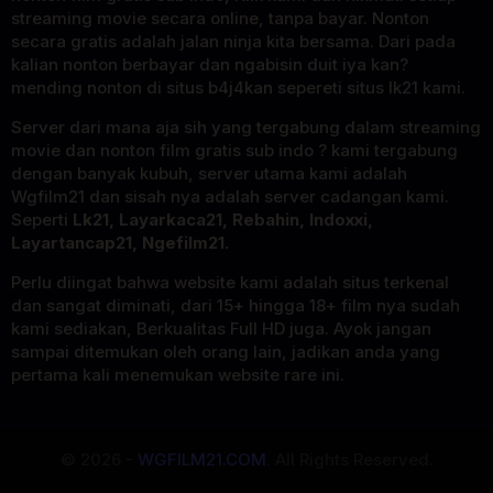
streaming movie secara online, tanpa bayar. Nonton
secara gratis adalah jalan ninja kita bersama. Dari pada
kalian nonton berbayar dan ngabisin duit iya kan?
mending nonton di situs b4j4kan sepereti situs lk21 kami.
Server dari mana aja sih yang tergabung dalam streaming
movie dan nonton film gratis sub indo ? kami tergabung
dengan banyak kubuh, server utama kami adalah
Wgfilm21 dan sisah nya adalah server cadangan kami.
Seperti
Lk21, Layarkaca21, Rebahin, Indoxxi,
Layartancap21, Ngefilm21.
Perlu diingat bahwa website kami adalah situs terkenal
dan sangat diminati, dari 15+ hingga 18+ film nya sudah
kami sediakan, Berkualitas Full HD juga. Ayok jangan
sampai ditemukan oleh orang lain, jadikan anda yang
pertama kali menemukan website rare ini.
© 2026 -
WGFILM21.COM
. All Rights Reserved.