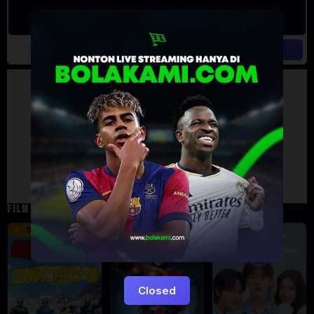
Artalk Error
Failed to load comments
TypeError: Failed to fetch
Retry
FILM TERKAIT
16 min
12 min
9.5
6
Eps:
12
Closed