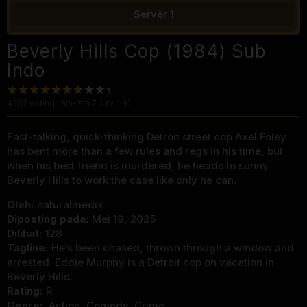
Server 1
Beverly Hills Cop (1984) Sub
Indo
4287
voting, rata-rata
7.0
dari 10
Fast-talking, quick-thinking Detroit street cop Axel Foley
has bent more than a few rules and regs in his time, but
when his best friend is murdered, he heads to sunny
Beverly Hills to work the case like only he can.
Oleh:
naturalmedix
Diposting pada:
Mei 19, 2025
Dilihat:
128
Tagline:
He’s been chased, thrown through a window and
arrested. Eddie Murphy is a Detroit cop on vacation in
Beverly Hills.
Rating:
R
Genre:
Action
,
Comedy
,
Crime