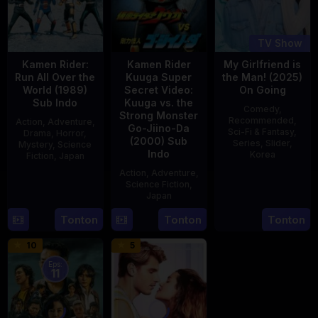
TV Show
Kamen Rider:
Kamen Rider
My Girlfriend is
Run All Over the
Kuuga Super
the Man! (2025)
World (1989)
Secret Video:
On Going
Sub Indo
Kuuga vs. the
Comedy
,
Strong Monster
Recommended
,
Action
,
Adventure
,
Go-Jiino-Da
Sci-Fi & Fantasy
,
Drama
,
Horror
,
(2000) Sub
Series
,
Slider
,
Mystery
,
Science
Indo
Korea
Fiction
,
Japan
Action
,
Adventure
,
23
29
Yoshiaki
Science Fiction
,
Jul
Apr
Kobayashi
Japan
2025
1989
Tonton
Tonton
Tonton
27
Nobuhiro
Aug
Suzumura
10
5
2000
Eps:
11