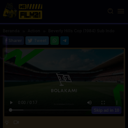
Loncat
ke
konten
Beranda
Action
Beverly Hills Cop (1984) Sub Indo
Sharer
Tweet
Skip ad in
10