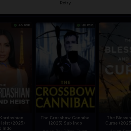
Retry
45 min
90 min
Kardashian
The Crossbow Cannibal
The Blessin
Heist (2025)
(2025) Sub Indo
Curse (2025
b Indo
Action
,
Box Office
,
Crime
,
Action
,
Doc