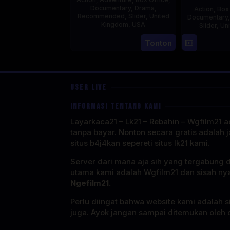
Documentary
,
Drama
,
Action
,
Box
Recommended
,
Slider
,
United
Documentary
Kingdom
,
USA
Slider
,
Un
21
Phil
Tonton
Jul
Bowman
2025
USER LIVE
INFORMASI TENTANG KAMI
Layarkaca21 – Lk21 – Rebahin – Wgfilm21 ad
tanpa bayar. Nonton secara gratis adalah j
situs b4j4kan sepereti situs lk21 kami.
Server dari mana aja sih yang tergabung 
utama kami adalah Wgfilm21 dan sisah ny
Ngefilm21.
Perlu diingat bahwa website kami adalah si
juga. Ayok jangan sampai ditemukan oleh o