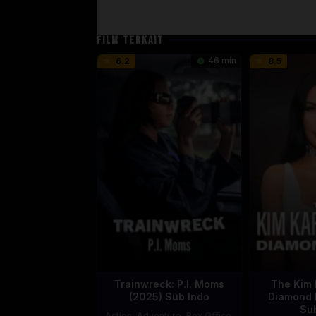
FILM TERKAIT
46 min
6.2
8.5
Trainwreck: P.I. Moms
The Kim 
(2025) Sub Indo
Diamond 
Su
Action
,
Adventure
,
Box Office
,