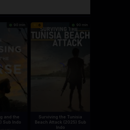
90 min
90 min
6
g and the
Surviving the Tunisia
) Sub Indo
Beach Attack (2025) Sub
Indo
umentary
,