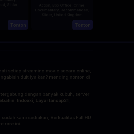
ded
,
Slider
Action
,
Box Office
,
Crime
,
Documentary
,
Recommended
,
2
Stephen
Slider
,
United Kingdom
May
entini
Tonton
Tonton
27
Clare
2025
May
Sturges
2025
mati setiap streaming movie secara online,
 ngabisin duit iya kan? mending nonton di
i tergabung dengan banyak kubuh, server
ebahin, Indoxxi, Layartancap21,
a sudah kami sediakan, Berkualitas Full HD
 rare ini.