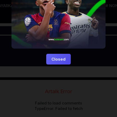
AYARKACA21
LAYARTANCAP21
LK21
NGEFILM
NON
Closed
Artalk Error
Failed to load comments
TypeError: Failed to fetch