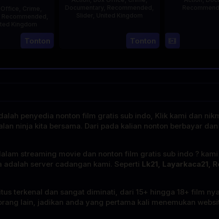
Documentary
,
Recommended
,
Recommen
 Office
,
Crime
,
Slider
,
United Kingdom
,
Recommended
,
ited Kingdom
14
Hayley
L
Tonton
Tonton
15
Jul
Rhodes
Jul
2025
2025
alah penyedia nonton film gratis sub indo, Klik kami dan nik
alan ninja kita bersama. Dari pada kalian nonton berbayar dan
dalam streaming movie dan nonton film gratis sub indo ? kam
a adalah server cadangan kami. Seperti
Lk21, Layarkaca21, R
tus terkenal dan sangat diminati, dari 15+ hingga 18+ film ny
rang lain, jadikan anda yang pertama kali menemukan website