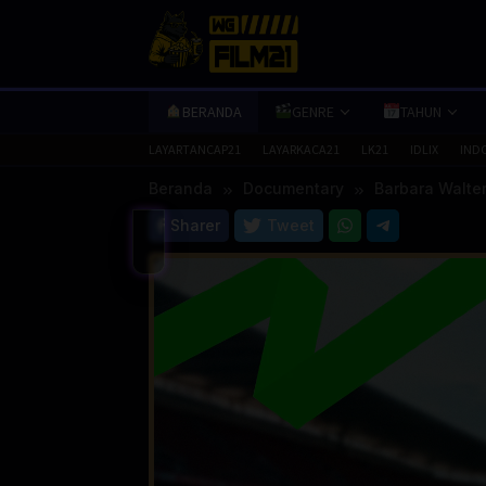
Loncat
ke
konten
BERANDA
GENRE
TAHUN
LAYARTANCAP21
LAYARKACA21
LK21
IDLIX
IND
Beranda
Documentary
Barbara Walter
Sharer
Tweet