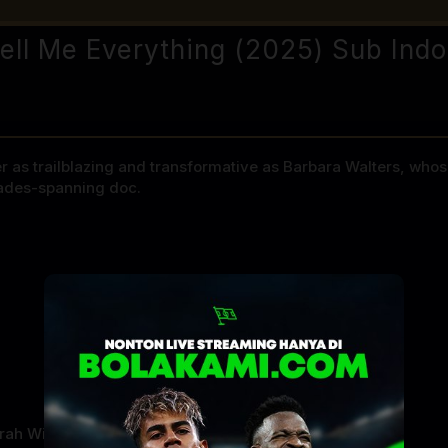
Tell Me Everything (2025) Sub Indo
r as trailblazing and transformative as Barbara Walters, whos
ecades-spanning doc.
rah Winfrey