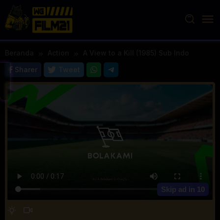
Loncat
ke
konten
Beranda
Action
A View to a Kill (1985) Sub Indo
Sharer
Tweet
Skip ad in
10