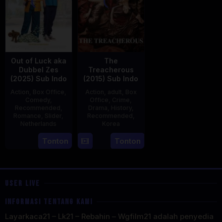
Out of Luck aka
The
Dubbel Zes
Treacherous
(2025) Sub Indo
(2015) Sub Indo
Action
,
Box Office
,
Action
,
adult
,
Box
Comedy
,
Office
,
Crime
,
Recommended
,
Drama
,
History
,
Romance
,
Slider
,
Recommended
,
Netherlands
Korea
3
Jonathan
21
Min
Tonton
Tonton
Apr
Elbers
May
Kyu-
2025
2015
dong
USER LIVE
INFORMASI TENTANG KAMI
Layarkaca21 – Lk21 – Rebahin – Wgfilm21 adalah penyedia