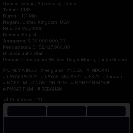
Genre:
Action
,
Adventure
,
Thriller
Tahun:
1985
Durasi:
131 Min
Negara:
United Kingdom
,
USA
Rilis:
24 May 1985
Bahasa:
English
Anggaran:
$ 30.000.000,00
Pendapatan:
$ 152.427.960,00
Direksi:
John Glen
Pemain:
Christopher Walken
,
Roger Moore
,
Tanya Roberts
CINEMA INDO
england
IDLIX
INDOXXI
LAYARKACA21
LAYARTANCAP21
LK21
london
NGEFILM
NONTON FILM
NONTON MOVIE
PUSAT FILM
REBAHAN
Post Views:
131