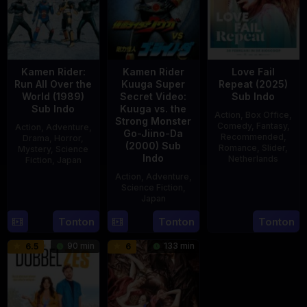
Kamen Rider:
Kamen Rider
Love Fail
Run All Over the
Kuuga Super
Repeat (2025)
World (1989)
Secret Video:
Sub Indo
Sub Indo
Kuuga vs. the
Action
,
Box Office
,
Strong Monster
Comedy
,
Fantasy
,
Action
,
Adventure
,
Go-Jiino-Da
Recommended
,
Drama
,
Horror
,
(2000) Sub
Romance
,
Slider
,
Mystery
,
Science
Indo
Netherlands
Fiction
,
Japan
Action
,
Adventure
,
20
Erwin
29
Yoshiaki
Science Fiction
,
Feb
van
Apr
Kobayashi
Japan
2025
den
1989
Tonton
Tonton
Tonton
27
Nobuhiro
Eshof
Aug
Suzumura
90 min
133 min
6.5
6
2000