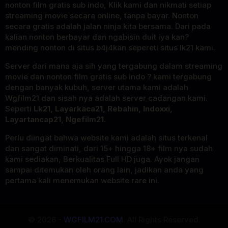
nonton film gratis sub indo, Klik kami dan nikmati setiap
streaming movie secara online, tanpa bayar. Nonton
secara gratis adalah jalan ninja kita bersama. Dari pada
kalian nonton berbayar dan ngabisin duit iya kan?
mending nonton di situs b4j4kan sepereti situs lk21 kami.
Server dari mana aja sih yang tergabung dalam streaming
movie dan nonton film gratis sub indo ? kami tergabung
dengan banyak kubuh, server utama kami adalah
Wgfilm21 dan sisah nya adalah server cadangan kami.
Seperti
Lk21, Layarkaca21, Rebahin, Indoxxi,
Layartancap21, Ngefilm21.
Perlu diingat bahwa website kami adalah situs terkenal
dan sangat diminati, dari 15+ hingga 18+ film nya sudah
kami sediakan, Berkualitas Full HD juga. Ayok jangan
sampai ditemukan oleh orang lain, jadikan anda yang
pertama kali menemukan website rare ini.
© 2026 -
WGFILM21.COM
. All Rights Reserved.