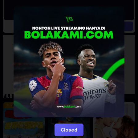
Artalk Error
Failed to load comments
TypeError: Failed to fetch
Retry
FILM TERKAIT
16 min
12 min
9.5
6
5
Closed