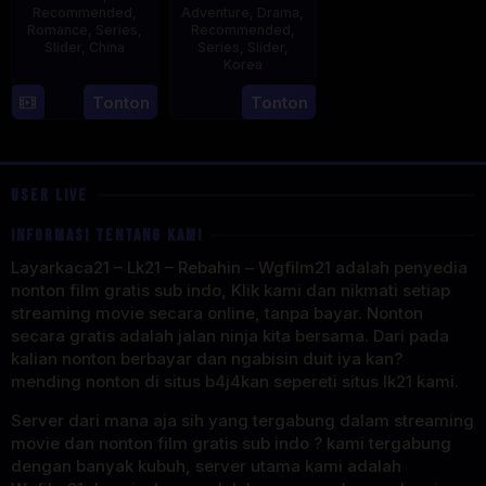
Recommended
,
Adventure
,
Drama
,
Romance
,
Series
,
Recommended
,
Slider
,
China
Series
,
Slider
,
Korea
20
21
Tonton
Tonton
Jun
Jul
2023
2025
USER LIVE
INFORMASI TENTANG KAMI
Layarkaca21 – Lk21 – Rebahin – Wgfilm21 adalah penyedia
nonton film gratis sub indo, Klik kami dan nikmati setiap
streaming movie secara online, tanpa bayar. Nonton
secara gratis adalah jalan ninja kita bersama. Dari pada
kalian nonton berbayar dan ngabisin duit iya kan?
mending nonton di situs b4j4kan sepereti situs lk21 kami.
Server dari mana aja sih yang tergabung dalam streaming
movie dan nonton film gratis sub indo ? kami tergabung
dengan banyak kubuh, server utama kami adalah