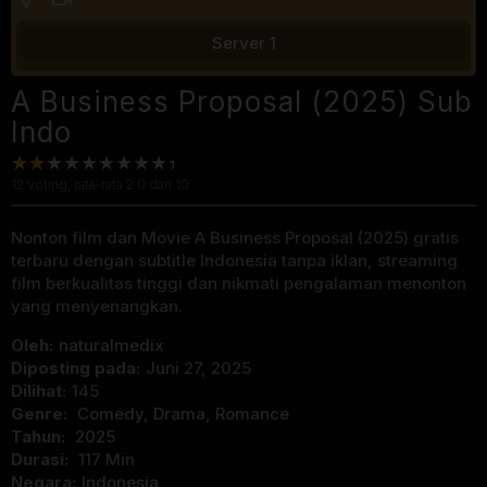
Server 1
A Business Proposal (2025) Sub
Indo
12
voting, rata-rata
2.0
dari 10
Nonton film dan Movie A Business Proposal (2025) gratis
terbaru dengan subtitle Indonesia tanpa iklan, streaming
film berkualitas tinggi dan nikmati pengalaman menonton
yang menyenangkan.
Oleh:
naturalmedix
Diposting pada:
Juni 27, 2025
Dilihat:
145
Genre:
Comedy
,
Drama
,
Romance
Tahun:
2025
Durasi:
117 Min
Negara:
Indonesia