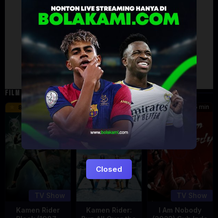
Artalk Error
Failed to load comments
TypeError: Failed to fetch
Retry
FILM TERKAIT
24 min
16 min
45 min
8.5
9.5
8.576
Eps:
Eps:
51
27
Closed
TV Show
TV Show
Kamen Rider
Kamen Rider:
I Am Nobody