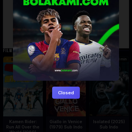
Artalk Error
Failed to load comments
TypeError: Failed to fetch
Retry
FILM TERKAIT
16 min
99 min
101 min
9.5
5.5
Closed
Kamen Rider:
Giallo in Venice
Isolated (2025)
Run All Over the
(1979) Sub Indo
Sub Indo