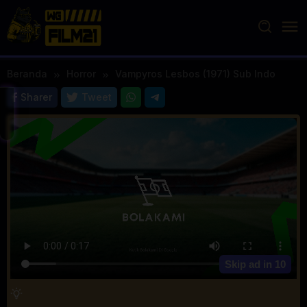
Loncat
ke
konten
Beranda
Horror
Vampyros Lesbos (1971) Sub Indo
Sharer
Tweet
Skip ad in
10