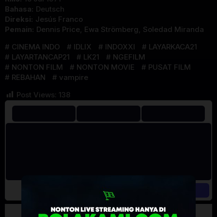
Bahasa:
Deutsch
Direksi:
Jesús Franco
Pemain:
Dennis Price
,
Ewa Strömberg
,
Soledad Miranda
CINEMA INDO
IDLIX
INDOXXI
LAYARKACA21
LAYARTANCAP21
LK21
NGEFILM
NONTON FILM
NONTON MOVIE
PUSAT FILM
REBAHAN
vampire
Post Views:
138