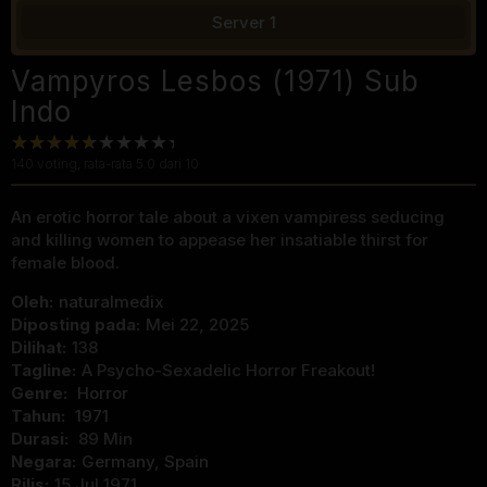
Server 1
Vampyros Lesbos (1971) Sub
Indo
140
voting, rata-rata
5.0
dari 10
An erotic horror tale about a vixen vampiress seducing
and killing women to appease her insatiable thirst for
female blood.
Oleh:
naturalmedix
Diposting pada:
Mei 22, 2025
Dilihat:
138
Tagline:
A Psycho-Sexadelic Horror Freakout!
Genre:
Horror
Tahun:
1971
Durasi:
89 Min
Negara:
Germany
,
Spain
Rilis:
15 Jul 1971