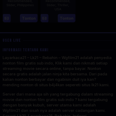
Recommended
,
Recommended
,
Slider
,
Philippines
Slider
,
Thriller
,
USA
30
Derick
18
Mitzi
Tonton
Tonton
Apr
Cabrido
Jul
Peirone
2025
2025
USER LIVE
INFORMASI TENTANG KAMI
Layarkaca21 – Lk21 – Rebahin – Wgfilm21 adalah penyedia
nonton film gratis sub indo, Klik kami dan nikmati setiap
streaming movie secara online, tanpa bayar. Nonton
secara gratis adalah jalan ninja kita bersama. Dari pada
kalian nonton berbayar dan ngabisin duit iya kan?
mending nonton di situs b4j4kan sepereti situs lk21 kami.
Server dari mana aja sih yang tergabung dalam streaming
movie dan nonton film gratis sub indo ? kami tergabung
dengan banyak kubuh, server utama kami adalah
Wgfilm21 dan sisah nya adalah server cadangan kami.
Seperti
Lk21, Layarkaca21, Rebahin, Indoxxi,