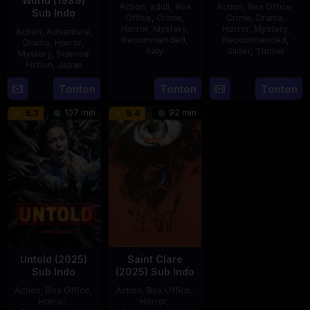
World (1989)
Action
,
adult
,
Box
Action
,
Box Office
,
Sub Indo
Office
,
Crime
,
Crime
,
Drama
,
Horror
,
Mystery
,
Horror
,
Mystery
,
Action
,
Adventure
,
Recommended
,
Recommended
,
Drama
,
Horror
,
Italy
Slider
,
Thriller
Mystery
,
Science
Fiction
,
Japan
31
Mario
30
Benedict
29
Yoshiaki
Tonton
Tonton
Tonton
Dec
Landi
Apr
Mique
Apr
Kobayashi
1979
2025
107 min
92 min
5.3
5.4
1989
Untold (2025)
Saint Clare
Sub Indo
(2025) Sub Indo
Action
,
Box Office
,
Action
,
Box Office
,
Horror
,
Horror
,