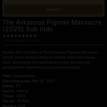
Server 1
The Arkansas Pigman Massacre
(2025) Sub Indo
1
voting, rata-rata
1.0
dari 10
Nonton film dan Movie The Arkansas Pigman Massacre
(2025) gratis terbaru dengan subtitle Indonesia tanpa
iklan, streaming film berkualitas tinggi dan nikmati
pengalaman menonton yang menyenangkan.
Oleh:
naturalmedix
Diposting pada:
Mei 26, 2025
Dilihat:
117
Genre:
Horror
Tahun:
2025
Durasi:
90 Min
Negara:
USA