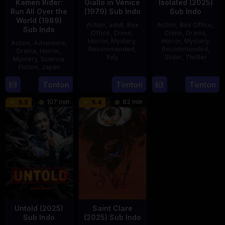
Kamen Rider:
Giallo in Venice
Isolated (2025)
Run All Over the
(1979) Sub Indo
Sub Indo
World (1989)
Action
,
adult
,
Box
Action
,
Box Office
,
Sub Indo
Office
,
Crime
,
Crime
,
Drama
,
Horror
,
Mystery
,
Horror
,
Mystery
,
Action
,
Adventure
,
Recommended
,
Recommended
,
Drama
,
Horror
,
Italy
Slider
,
Thriller
Mystery
,
Science
Fiction
,
Japan
31
Mario
30
Benedict
29
Yoshiaki
Tonton
Tonton
Tonton
Dec
Landi
Apr
Mique
Apr
Kobayashi
1979
2025
107 min
92 min
5.3
5.4
1989
Untold (2025)
Saint Clare
Sub Indo
(2025) Sub Indo